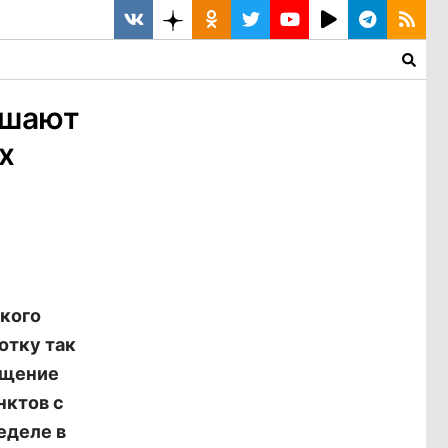
ешают
х
ского
отку так
ащение
нктов с
еделе в