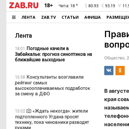
18+
Чита:
18 °
80.93
93.19
11.
ЛЕНТА
ZAB.TV
СТАТЬИ
АФИША
РАЗМЕЩЕ
Прави
Лента
вопро
Погодные качели в
18:01
Забайкалье: прогноз синоптиков на
Общество, 2
ближайшие выходные
Консультанты возглавили
16:58
рейтинг самых
высокооплачиваемых подработок
В август
за смену в ДФО
края сов
называем
«Ждать некогда»: жители
15:02
телефонн
подтопленного Угдана просят
технику, пока чиновники разводят
населени
руками