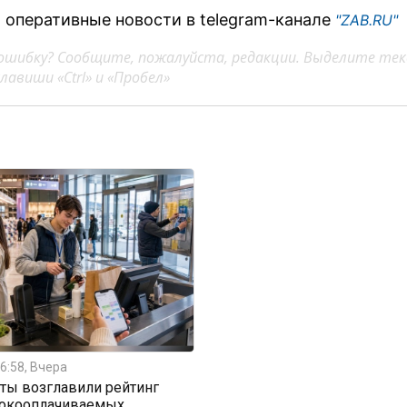
 оперативные новости в telegram-канале
"ZAB.RU"
ошибку? Сообщите, пожалуйста, редакции. Выделите тек
авиши «Ctrl» и «Пробел»
6:58, Вчера
ты возглавили рейтинг
окооплачиваемых