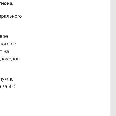
гиона.
ерального
вое
ного ее
т на
 доходов
 нужно
 за 4-5