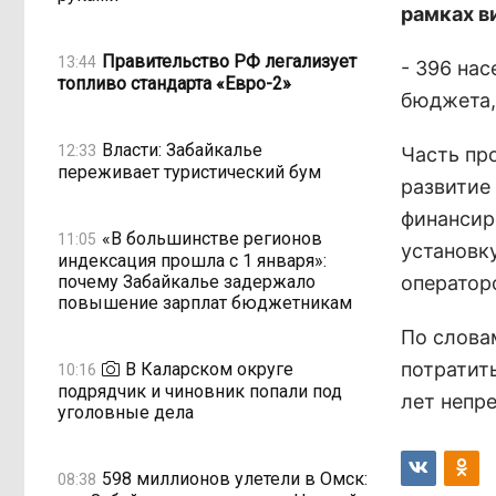
рамках в
Правительство РФ легализует
13:44
- 396 на
топливо стандарта «Евро-2»
бюджета, 
Власти: Забайкалье
12:33
Часть пр
переживает туристический бум
развитие
финансир
«В большинстве регионов
11:05
установк
индексация прошла с 1 января»:
почему Забайкалье задержало
оператор
повышение зарплат бюджетникам
По слова
потратить
В Каларском округе
10:16
подрядчик и чиновник попали под
лет непр
уголовные дела
598 миллионов улетели в Омск:
08:38