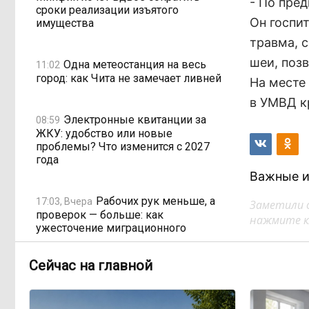
- По пре
сроки реализации изъятого
Он госпи
имущества
травма, 
шеи, поз
Одна метеостанция на весь
11:02
город: как Чита не замечает ливней
На месте
в УМВД к
Электронные квитанции за
08:59
ЖКУ: удобство или новые
проблемы? Что изменится с 2027
года
Важные и
Рабочих рук меньше, а
17:03, Вчера
Заметили 
проверок — больше: как
нажмите кл
ужесточение миграционного
законодательства бьёт по карману
работодателей
Сейчас на главной
Забайкалье готовится к
16:32, Вчера