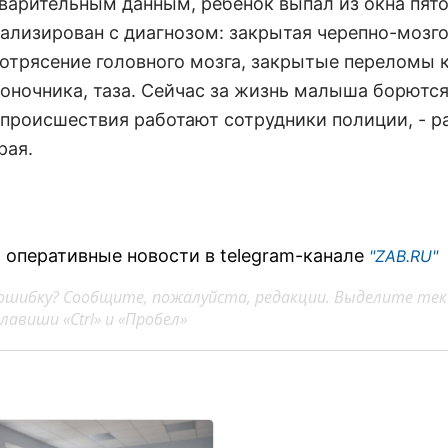
дварительным данным, ребенок выпал из окна пято
тализирован с диагнозом: закрытая черепно-мозг
сотрясение головного мозга, закрытые переломы 
воночника, таза. Сейчас за жизнь малыша борются
 происшествия работают сотрудники полиции, - р
рая.
 оперативные новости в telegram-канале
"ZAB.RU"
ошибку? Сообщите, пожалуйста, редакции. Выделите тек
авиши «Ctrl» и «Пробел»