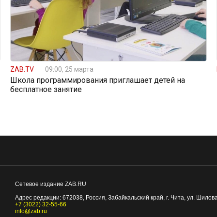
ZAB.TV
09:00, 25 марта
Школа программирования приглашает детей на
бесплатное занятие
Сетевое издание ZAB.RU
Адрес редакции:
672038
, Россия, Забайкальский край, г.
Чита
,
ул. Шилова
+7 (3022) 32-55-66
info@zab.ru