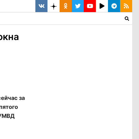
окна
ейчас за
пятого
 УМВД