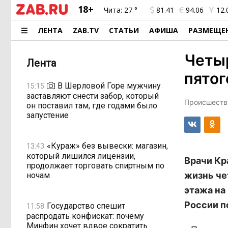
18+
Чита:
27 °
81.41
94.06
12.
ЛЕНТА
ZAB.TV
СТАТЬИ
АФИША
РАЗМЕЩЕ
Четыр
Лента
пятог
В Шерловой Горе мужчину
15:15
заставляют снести забор, который
Происшестви
он поставил там, где годами было
запустение
«Кураж» без вывески: магазин,
13:43
который лишился лицензии,
Врачи Кр
продолжает торговать спиртным по
жизнь че
ночам
этажа на
России п
Государство спешит
11:58
распродать конфискат: почему
Минфин хочет вдвое сократить