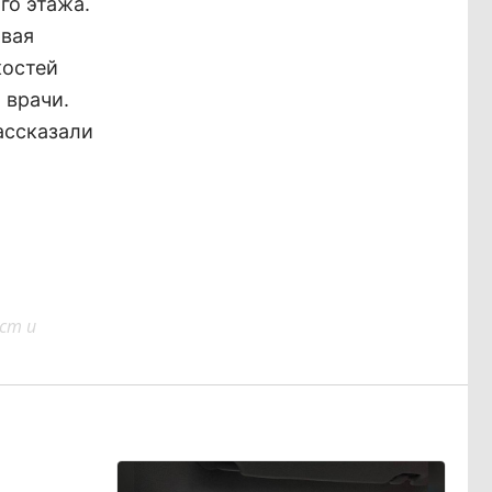
го этажа.
овая
костей
 врачи.
ассказали
ст и