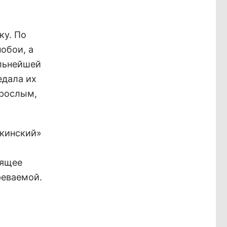
ку. По
обои, а
альнейшей
едала их
зрослым,
кинский»
оящее
реваемой.