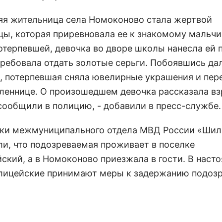
няя жительница села Номоконово стала жертвой
цы, которая приревновала ее к знакомому мальчи
отерпевшей, девочка во дворе школы нанесла ей п
требовала отдать золотые серьги. Побоявшись д
, потерпевшая сняла ювелирные украшения и пер
еннице. О произошедшем девочка рассказала в
сообщили в полицию, - добавили в пресс-службе.
ки межмуниципального отдела МВД России «Шил
ли, что подозреваемая проживает в поселке
ский, а в Номоконово приезжала в гости. В наст
лицейские принимают меры к задержанию подоз