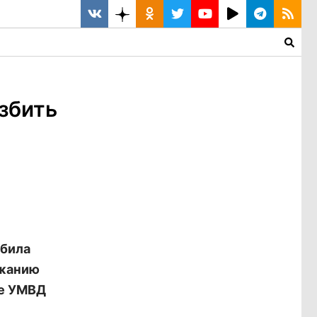
збить
абила
ржанию
е УМВД