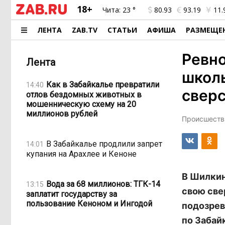
18+
Чита:
23 °
80.93
93.19
11.
ЛЕНТА
ZAB.TV
СТАТЬИ
АФИША
РАЗМЕЩЕ
Ревно
Лента
школь
Как в Забайкалье превратили
14:40
свер
отлов бездомных животных в
мошенническую схему на 20
миллионов рублей
Происшестви
В Забайкалье продлили запрет
14:01
купания на Арахлее и Кеноне
В Шилкин
Вода за 68 миллионов: ТГК-14
13:15
свою све
заплатит государству за
пользование Кеноном и Ингодой
подозрев
по Забай