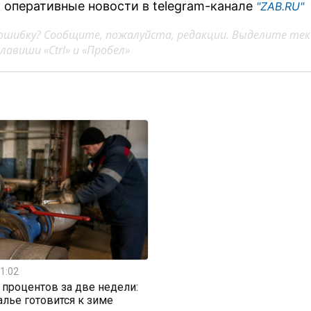
 оперативные новости в telegram-канале
"ZAB.RU"
ошибку? Сообщите, пожалуйста, редакции. Выделите тек
авиши «Ctrl» и «Пробел»
1:02
0 процентов за две недели:
алье готовится к зиме