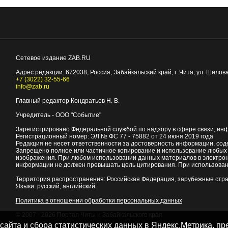
Сетевое издание ZAB.RU
Адрес редакции:
672038
, Россия, Забайкальский край, г.
Чита
,
ул. Шилова
+7 (3022) 32-55-66
info@zab.ru
Главный редактор Кондратьев Н. В.
Учредитель - ООО "Событие"
Зарегистрировано Федеральной службой по надзору в сфере связи, ин
Регистрационный номер: ЭЛ № ФС 77 - 75882 от 24 июня 2019 года
Редакция не несет ответственности за достоверность информации, со
Запрещено полное или частичное копирование и использование любых м
изображения. При любом использовании данных материалов в электро
информации не должен превышать цель цитирования. При использован
Территория распространения: Российская Федерация, зарубежные стр
Языки: русский, английский
Политика в отношении обработки персональных данных
© 2007 - 2026
Портал Читы и Забайкальского края
 сайта и сбора статистических данных в Яндекс.Метрика, 