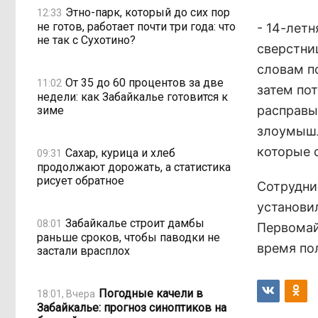
Этно-парк, который до сих пор
12:33
не готов, работает почти три года: что
- 14-лет
не так с Сухотино?
сверстни
словам п
От 35 до 60 процентов за две
11:02
затем по
недели: как Забайкалье готовится к
расправы
зиме
злоумышл
которые 
Сахар, курица и хлеб
09:31
продолжают дорожать, а статистика
рисует обратное
Сотрудни
установи
Забайкалье строит дамбы
08:01
Первомай
раньше сроков, чтобы паводки не
время по
застали врасплох
Погодные качели в
18:01, Вчера
Забайкалье: прогноз синоптиков на