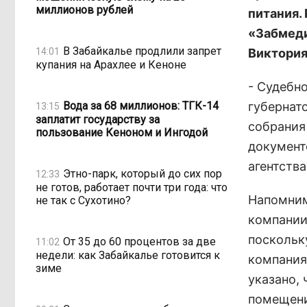
миллионов рублей
питания.
«Забмеди
В Забайкалье продлили запрет
14:01
Виктори
купания на Арахлее и Кеноне
- Судебн
Вода за 68 миллионов: ТГК-14
губернат
13:15
заплатит государству за
собрания
пользование Кеноном и Ингодой
документ
агентства
Этно-парк, который до сих пор
12:33
не готов, работает почти три года: что
Напомним
не так с Сухотино?
компании
поскольк
От 35 до 60 процентов за две
11:02
недели: как Забайкалье готовится к
компания
зиме
указано, 
помещени