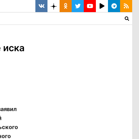
 иска
заявил
й
ьского
ного