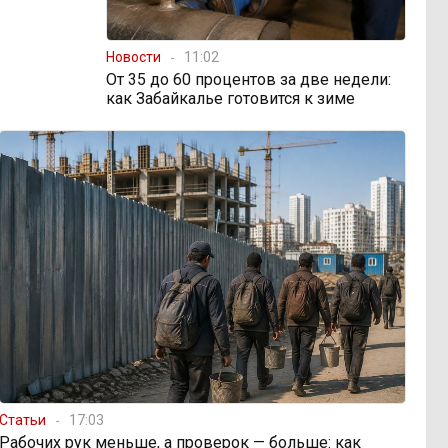
Новости
11:02
От 35 до 60 процентов за две недели:
как Забайкалье готовится к зиме
Статьи
17:03
Рабочих рук меньше, а проверок — больше: как