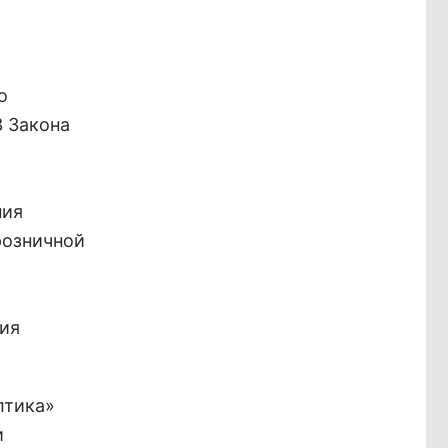
о
3 Закона
ния
розничной
рия
лтика»
и