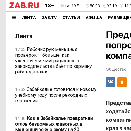
18+
Чита:
19 °
80.93
93.19
11.
ЛЕНТА
ZAB.TV
СТАТЬИ
АФИША
РАЗМЕЩЕ
Предс
Лента
попро
Рабочих рук меньше, а
17:03
комп
проверок — больше: как
ужесточение миграционного
законодательства бьёт по карману
Общество, 1
работодателей
Забайкалье готовится к новому
16:32
учебному году после рекордных
вложений
Представ
ходатайс
Как в Забайкалье превратили
14:40
компании
отлов бездомных животных в
края в ч
мошенническую схему на 20