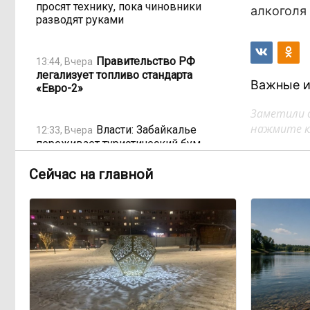
просят технику, пока чиновники
алкоголя 
разводят руками
Правительство РФ
13:44, Вчера
легализует топливо стандарта
Важные и
«Евро-2»
Заметили 
нажмите кл
Власти: Забайкалье
12:33, Вчера
переживает туристический бум
Сейчас на главной
«В большинстве
11:05, Вчера
регионов индексация прошла с 1
января»: почему Забайкалье
задержало повышение зарплат
бюджетникам
В Каларском округе
10:16, Вчера
подрядчик и чиновник попали под
уголовные дела