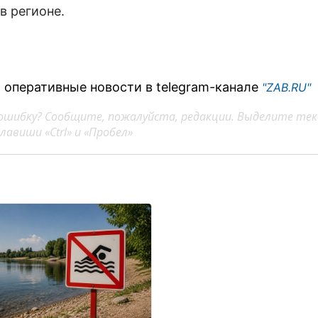
в регионе.
 оперативные новости в telegram-канале
"ZAB.RU"
ошибку? Сообщите, пожалуйста, редакции. Выделите тек
авиши «Ctrl» и «Пробел»