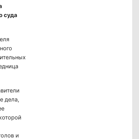
а
о суда
теля
ного
нительных
седница
авители
е дела,
ее
 которой
толов и