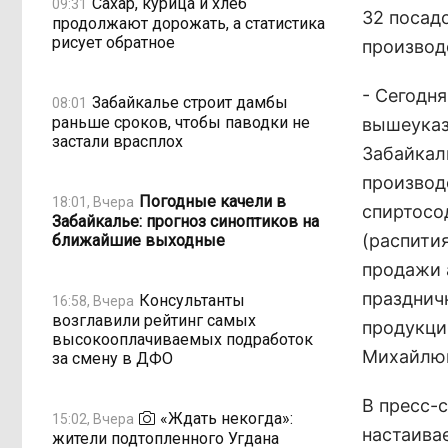
Сахар, курица и хлеб
09:31
32 посад
продолжают дорожать, а статистика
рисует обратное
производ
- Сегодн
Забайкалье строит дамбы
08:01
раньше сроков, чтобы паводки не
вышеуказ
застали врасплох
Забайкал
производ
Погодные качели в
18:01, Вчера
спиртосо
Забайкалье: прогноз синоптиков на
(распити
ближайшие выходные
продажи 
празднич
Консультанты
16:58, Вчера
возглавили рейтинг самых
продукци
высокооплачиваемых подработок
Михайлю
за смену в ДФО
В пресс-
«Ждать некогда»:
15:02, Вчера
настаива
жители подтопленного Угдана