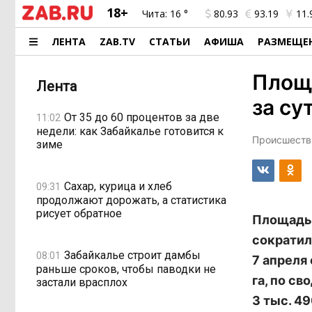
18+
Чита:
16 °
80.93
93.19
11.
ЛЕНТА
ZAB.TV
СТАТЬИ
АФИША
РАЗМЕЩЕ
Площ
Лента
за су
От 35 до 60 процентов за две
11:02
недели: как Забайкалье готовится к
Происшестви
зиме
Сахар, курица и хлеб
09:31
продолжают дорожать, а статистика
рисует обратное
Площадь 
сократила
Забайкалье строит дамбы
08:01
7 апреля
раньше сроков, чтобы паводки не
га, по св
застали врасплох
3 тыс. 49