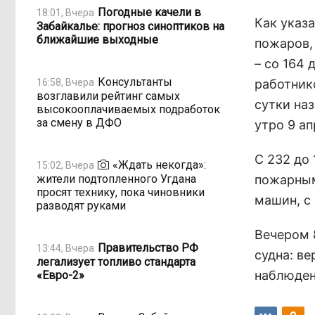
Погодные качели в
18:01, Вчера
Как указ
Забайкалье: прогноз синоптиков на
ближайшие выходные
пожаров,
– со 164 
Консультанты
16:58, Вчера
работнико
возглавили рейтинг самых
сутки наз
высокооплачиваемых подработок
за смену в ДФО
утро 9 ап
С 232 до
«Ждать некогда»:
15:02, Вчера
жители подтопленного Угдана
пожарным
просят технику, пока чиновники
машин, с 
разводят руками
Вечером 
Правительство РФ
13:44, Вчера
судна: ве
легализует топливо стандарта
наблюден
«Евро-2»