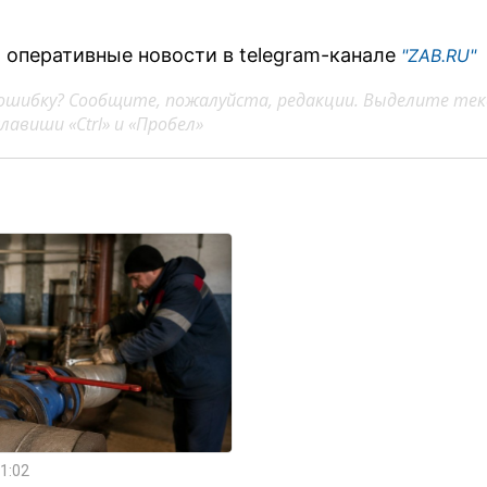
 оперативные новости в telegram-канале
"ZAB.RU"
ошибку? Сообщите, пожалуйста, редакции. Выделите тек
авиши «Ctrl» и «Пробел»
1:02