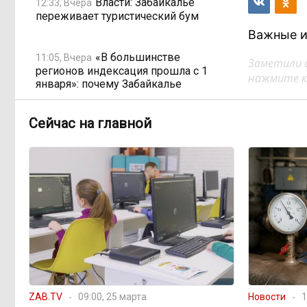
Власти: Забайкалье
12:33, Вчера
переживает туристический бум
Важные и
«В большинстве
11:05, Вчера
Заметили 
регионов индексация прошла с 1
нажмите кл
января»: почему Забайкалье
задержало повышение зарплат
бюджетникам
Сейчас на главной
В Каларском округе
10:16, Вчера
подрядчик и чиновник попали под
уголовные дела
598 миллионов улетели в
08:38, Вчера
Омск: как Забайкалье провалило
«Чистый воздух»
Депутат Госдумы
08:15, Вчера
ZAB.TV
09:00, 25 марта
Новости
1
объяснил «неполноценность»