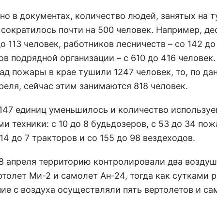
ано в документах, количество людей, занятых на 
 сократилось почти на 500 человек. Например, де
до 113 человек, работников лесничеств – со 142 до
в подрядной организации – с 610 до 416 человек.
ад пожары в крае тушили 1247 человек, то, по да
реля, сейчас этим занимаются 818 человек.
 147 единиц уменьшилось и количество использу
и техники: с 10 до 8 будьдозеров, с 53 до 34 по
14 до 7 тракторов и со 155 до 98 вездеходов.
8 апреля территорию контролировали два возду
ртолет Ми-2 и самолет Ан-24, тогда как сутками 
ие с воздуха осуществляли пять вертолетов и са