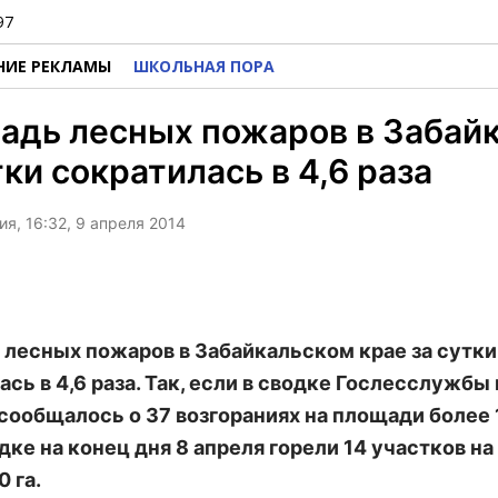
97
НИЕ РЕКЛАМЫ
ШКОЛЬНАЯ ПОРА
адь лесных пожаров в Забай
тки сократилась в 4,6 раза
я, 16:32, 9 апреля 2014
лесных пожаров в Забайкальском крае за сутки
сь в 4,6 раза. Так, если в сводке Гослесслужбы 
 сообщалось о 37 возгораниях на площади более 
одке на конец дня 8 апреля горели 14 участков н
0 га.