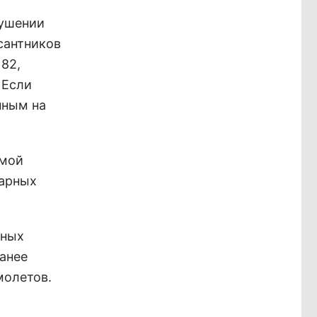
тушении
сантников
 82,
 Если
нным на
емой
жарных
шных
ранее
молетов.