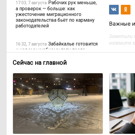
Рабочих рук меньше,
17:03, 7 августа
а проверок — больше: как
ужесточение миграционного
законодательства бьёт по карману
Важные и
работодателей
Заметили 
нажмите кл
Забайкалье готовится
16:32, 7 августа
к новому учебному году после
рекордных вложений
Сейчас на главной
Как в Забайкалье
14:40, 7 августа
превратили отлов бездомных
животных в мошенническую схему
на 20 миллионов рублей
В Забайкалье
14:01, 7 августа
продлили запрет купания на Арахлее
и Кеноне