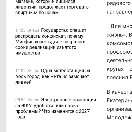
магазин, который лишился
рядового 
лицензии, продолжает торговать
направле
спиртным по ночам
- Для мн
Государство спешит
11:58, Вчера
жизнь». 
распродать конфискат: почему
Минфин хочет вдвое сократить
комсомол
сроки реализации изъятого
профсоюз
имущества
деятельн
кругах – 
Одна метеостанция на
11:02, Вчера
весь город: как Чита не замечает
пояснил 
ливней
В качест
Электронные квитанции
Екатерин
08:59, Вчера
за ЖКУ: удобство или новые
организа
проблемы? Что изменится с 2027
года
Молодежн