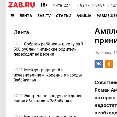
18+
Чита:
22 °
82.17
94.84
12.
ЛЕНТА
ZAB.TV
СТАТЬИ
АФИША
РАЗМЕЩЕ
Ампле
Лента
прин
Собрать ребёнка в школу за 3
15:01
500 рублей: читинские родители
Политика, 14
переходят на ресейл
Между традицией и
13:05
исчезновением: коренные народы
Забайкалья
Советник
Роман Ам
Экстренное предупреждение
12:00
которые 
снова объявили в Забайкалье
недостат
необходи
Банки смогут сканировать
09:32