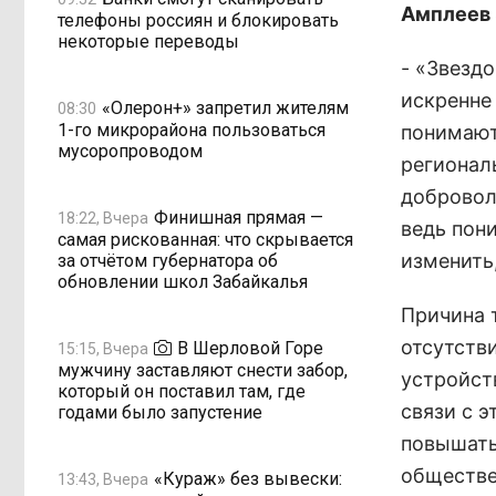
Амплеев 
телефоны россиян и блокировать
некоторые переводы
- «Звезд
искренне 
«Олерон+» запретил жителям
08:30
1-го микрорайона пользоваться
понимают,
мусоропроводом
регионал
добровол
Финишная прямая —
18:22, Вчера
ведь пон
самая рискованная: что скрывается
изменить,
за отчётом губернатора об
обновлении школ Забайкалья
Причина 
отсутств
В Шерловой Горе
15:15, Вчера
мужчину заставляют снести забор,
устройст
который он поставил там, где
связи с 
годами было запустение
повышать
обществе
«Кураж» без вывески:
13:43, Вчера