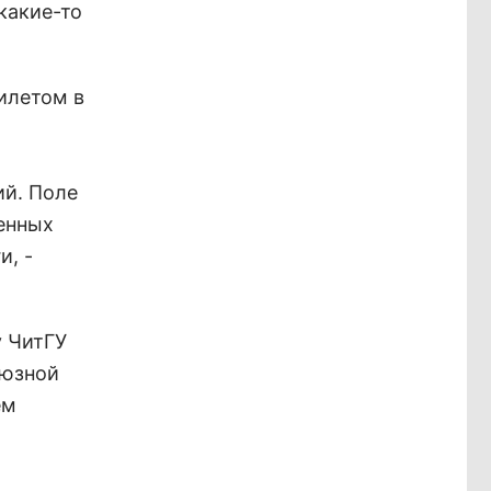
 какие-то
илетом в
ий. Поле
ленных
и, -
у ЧитГУ
оюзной
ем