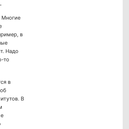
.
. Многие
е
пример, в
ные
т. Надо
о-то
ся в
 об
итутов. В
м
ые
ю