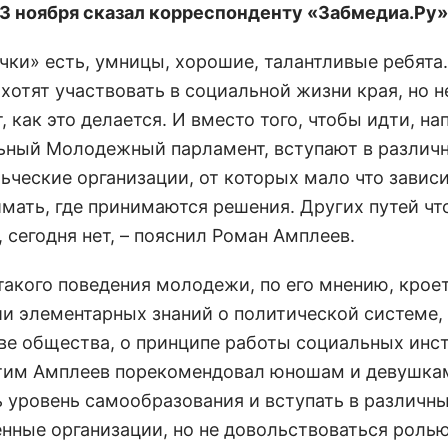
3 ноября сказал корреспонденту «Забмедиа.Ру»
очки» есть, умницы, хорошие, талантливые ребята
хотят участвовать в социальной жизни края, но н
 как это делается. И вместо того, чтобы идти, на
ьный Молодежный парламент, вступают в различ
ьческие организации, от которых мало что зависи
имать, где принимаются решения. Других путей чт
 сегодня нет, – пояснил Роман Амплеев.
такого поведения молодежи, по его мнению, кроет
ии элементарных знаний о политической системе,
ве общества, о принципе работы социальных инст
этим Амплеев порекомендовал юношам и девушка
 уровень самообразования и вступать в различн
нные организации, но не довольствоваться роль