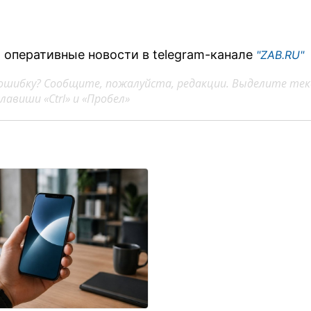
 оперативные новости в telegram-канале
"ZAB.RU"
ошибку? Сообщите, пожалуйста, редакции. Выделите тек
авиши «Ctrl» и «Пробел»