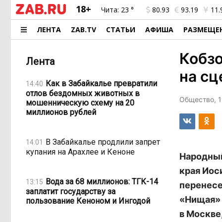
18+
Чита:
23 °
80.93
93.19
11.
ЛЕНТА
ZAB.TV
СТАТЬИ
АФИША
РАЗМЕЩЕ
Кобз
Лента
на сц
Как в Забайкалье превратили
14:40
отлов бездомных животных в
Общество, 1
мошенническую схему на 20
миллионов рублей
В Забайкалье продлили запрет
14:01
купания на Арахлее и Кеноне
Народный
края Иос
Вода за 68 миллионов: ТГК-14
13:15
перенесе
заплатит государству за
«Нищая» 
пользование Кеноном и Ингодой
в Москве