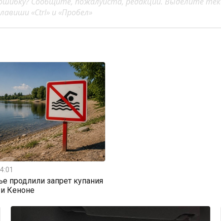
ошибку? Сообщите, пожалуйста, редакции. Выделите тек
авиши «Ctrl» и «Пробел»
4:01
ье продлили запрет купания
 и Кеноне