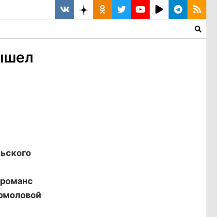
вышел
льского
 романс
Ермоловой