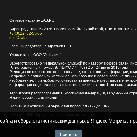
Сетевое издание ZAB.RU
Адрес редакции:
672038
, Россия, Забайкальский край, г.
Чита
,
ул. Шилова
+7 (3022) 32-55-66
info@zab.ru
Главный редактор Кондратьев Н. В.
Учредитель - ООО "Событие"
Зарегистрировано Федеральной службой по надзору в сфере связи, ин
Регистрационный номер: ЭЛ № ФС 77 - 75882 от 24 июня 2019 года
Редакция не несет ответственности за достоверность информации, со
Запрещено полное или частичное копирование и использование любых м
изображения. При любом использовании данных материалов в электро
информации не должен превышать цель цитирования. При использован
Территория распространения: Российская Федерация, зарубежные стр
Языки: русский, английский
Политика в отношении обработки персональных данных
© 2007 - 2026
Портал Читы и Забайкальского края
 сайта и сбора статистических данных в Яндекс.Метрика, 
Принять