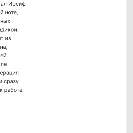
азал Иосиф
й ноте,
зных
здикой,
т из
на,
ей.
сле
перация
и сразу
к работе.