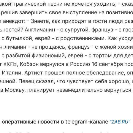
акой трагической песни не хочется уходить, - ск
, решив завершить свое выступление на позитивно
 анекдот: - Знаете, как приходят в гости люди ра
ностей? Англичанин - с супругой, француз - с гво
 с бутылкой, еврей - с родственниками. Как уходя
нгличанин - не прощаясь, француз - с женой хозяи
 с разбитой физиономий, еврей - с тортом для дет
т «КП», Кобзон вернулся в Россию 16 сентября по
в Италии. Артист прошел полное обследование, о
шной. Певец сказал, что чувствует себя хорошо, 
 в Москву, планирует незамедлительно вернуться 
 оперативные новости в telegram-канале
"ZAB.RU"