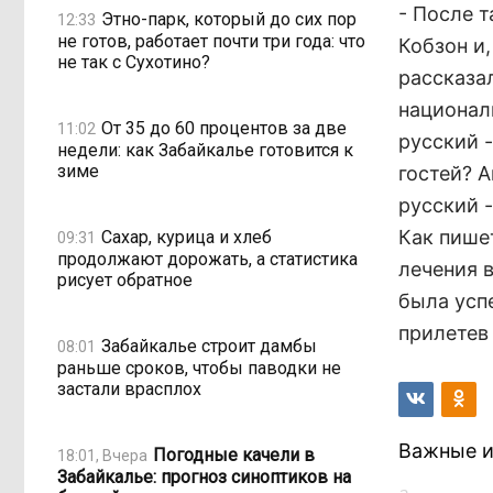
- После т
Этно-парк, который до сих пор
12:33
не готов, работает почти три года: что
Кобзон и
не так с Сухотино?
рассказал
националь
От 35 до 60 процентов за две
11:02
русский -
недели: как Забайкалье готовится к
зиме
гостей? А
русский -
Как пише
Сахар, курица и хлеб
09:31
продолжают дорожать, а статистика
лечения 
рисует обратное
была успе
прилетев
Забайкалье строит дамбы
08:01
раньше сроков, чтобы паводки не
застали врасплох
Важные и
Погодные качели в
18:01, Вчера
Забайкалье: прогноз синоптиков на