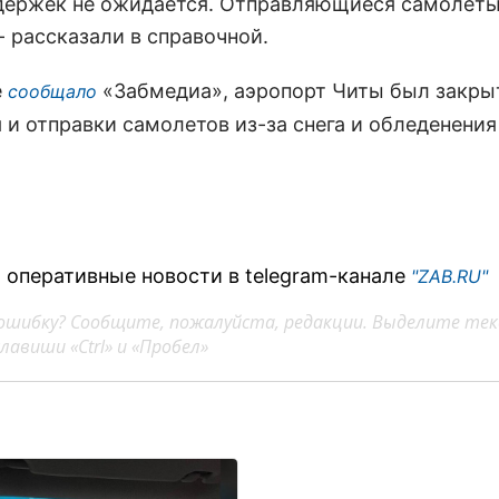
держек не ожидается. Отправляющиеся самолет
 - рассказали в справочной.
е
«Забмедиа», аэропорт Читы был закры
сообщало
 и отправки самолетов из-за снега и обледенения
 оперативные новости в telegram-канале
"ZAB.RU"
ошибку? Сообщите, пожалуйста, редакции. Выделите тек
авиши «Ctrl» и «Пробел»