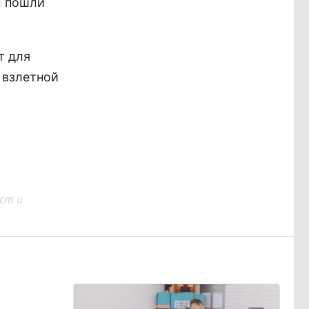
ы пошли
т для
 взлетной
ст и