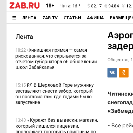
18+
Чита:
16 °
82.17
94.84
12.
ЛЕНТА
ZAB.TV
СТАТЬИ
АФИША
РАЗМЕЩЕ
Аэроп
Лента
задер
Финишная прямая — самая
18:22
рискованная: что скрывается за
Общество, 1
отчётом губернатора об обновлении
школ Забайкалья
В Шерловой Горе мужчину
15:15
заставляют снести забор, который
Читински
он поставил там, где годами было
снегопад
запустение
«Забмеди
«Кураж» без вывески: магазин,
13:43
- Все ре
который лишился лицензии,
продолжает торговать спиртным по