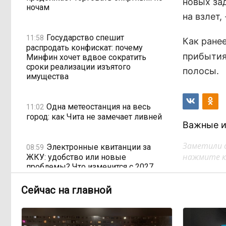
новых за
ночам
на взлет,
Государство спешит
11:58
Как ране
распродать конфискат: почему
прибытия
Минфин хочет вдвое сократить
сроки реализации изъятого
полосы.
имущества
Одна метеостанция на весь
11:02
город: как Чита не замечает ливней
Важные и
Заметили 
Электронные квитанции за
08:59
нажмите кл
ЖКУ: удобство или новые
проблемы? Что изменится с 2027
года
Сейчас на главной
Рабочих рук меньше, а
17:03, Вчера
проверок — больше: как