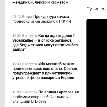
женщин библейским сюжетом
Путин сп
Прокуратура начала
08:10, Вчера
проверку из-за раскопок ТГК-14
Когда ждать денег?
19:02, 5 августа
Забайкалье — в списке регионов,
где бюджетники могут остаться без
выплат
«Их масштаб может
17:30, 5 августа
превысить весь наш опыт»: Осипов
предупреждает о климатической
угрозе на фоне пожаров в Европе
По волнам Арахлея: на
16:00, 5 августа
любимом озере забайкальцев
улучшили LTE-сеть