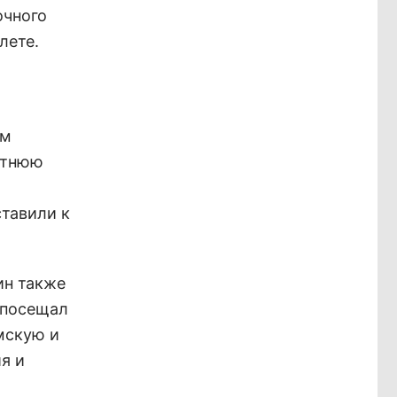
очного
лете.
ем
етнюю
ставили к
ин также
 посещал
мскую и
я и