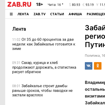
18+
Чита:
16 °
80.93
93.19
11.
ЛЕНТА
ZAB.TV
СТАТЬИ
АФИША
РАЗМЕЩЕ
Забай
Лента
регио
От 35 до 60 процентов за две
11:02
Пути
недели: как Забайкалье готовится к
зиме
Политика, 16
Сахар, курица и хлеб
09:31
продолжают дорожать, а статистика
рисует обратное
Владимир
Забайкалье строит дамбы
08:01
остальны
раньше сроков, чтобы паводки не
застали врасплох
визитами
Забайкал