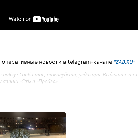
 оперативные новости в telegram-канале
"ZAB.RU"
ошибку? Сообщите, пожалуйста, редакции. Выделите тек
авиши «Ctrl» и «Пробел»