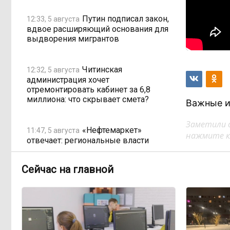
Путин подписал закон,
12:33, 5 августа
вдвое расширяющий основания для
выдворения мигрантов
Читинская
12:32, 5 августа
администрация хочет
отремонтировать кабинет за 6,8
миллиона: что скрывает смета?
Важные и
Заметили 
«Нефтемаркет»
11:47, 5 августа
нажмите кл
отвечает: региональные власти
неточно изложили ситуацию с
топливным кризисом
Сейчас на главной
Учителя в Забайкалье
09:33, 5 августа
получают почти вдвое больше, чем
в среднем по стране