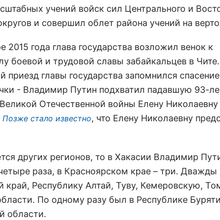
сштабных учений войск сил Центрального и Вост
округов и совершил облет района учений на верто
е 2015 года глава государства возложил венок к
у боевой и трудовой славы забайкальцев в Чите.
й приезд главы государства запомнился спасени
чки - Владимир Путин подхватил падавшую 93-л
 Великой Отечественной войны Елену Николаевну
.
, что Елену Николаевну пред
Позже стало известно
ется других регионов, то в Хакасии Владимир Пут
четыре раза, в Красноярском крае – три. Дважды
й край, Республику Алтай, Туву, Кемеровскую, То
бласти. По одному разу был в Республике Буряти
й области.