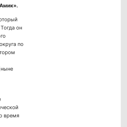
«Амик».
который
 Тогда он
ого
округа по
атором
(ныне
е
ической
во время