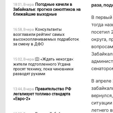
Погодные качели в
раза, по
18:01, Вчера
Забайкалье: прогноз синоптиков на
ближайшие выходные
В первый
тогда наз
Консультанты
16:58, Вчера
посетил 
возглавили рейтинг самых
округа, 
высокооплачиваемых подработок
за смену в ДФО
вопросам
Забайкал
«Ждать некогда»:
15:02, Вчера
админист
жители подтопленного Угдана
сенаторо
просят технику, пока чиновники
разводят руками
В апреле 
забайкал
Правительство РФ
13:44, Вчера
легализует топливо стандарта
вернулся
«Евро-2»
ситуации
летнего 