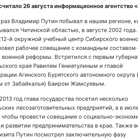
дсчитало 26 августа информационное агентство 
 раз Владимир Путин побывал в нашем регионе, 
ывался Читинской областью, в августе 2002 года.
212-й окружной учебный центр Сибирского военн
провел рабочее совещание с командным составом 
 военной реформы. Встретился с первым губерн
ьского края Равилем Гениатулиным и главой
рации Агинского Бурятского автономного округа 
м от Забайкалья) Баиром Жамсуевым.
2013 год глава государства посетил несколько
ьских лесозаготовительных предприятий, а в июл
, чтобы провести совещание о социально-эконом
 и развитии предпринимательства в крае. Также 
визита Путин посмотрел заключительную фазу