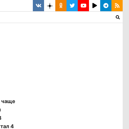
Ф чаще
и
В
тал 4