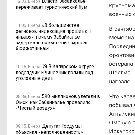
Власти: Забайкалье
12:33, Вчера
крупнома
переживает туристический бум
военных 
«В большинстве
11:05, Вчера
В сентябр
регионов индексация прошла с 1
января»: почему Забайкалье
Мемориал
задержало повышение зарплат
Последни
бюджетникам
фронтови
ветерана
В Каларском округе
10:16, Вчера
Шехтман
подрядчик и чиновник попали под
уголовные дела
награде.
Что каса
598 миллионов улетели в
08:38, Вчера
Омск: как Забайкалье провалило
побывал 
«Чистый воздух»
Алтайски
Омскую о
Депутат Госдумы
08:15, Вчера
Иркутско
объяснил «неполноценность»