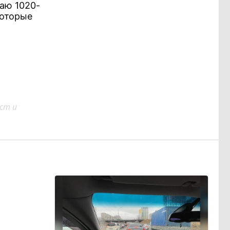
чаю 1020-
которые
ст и