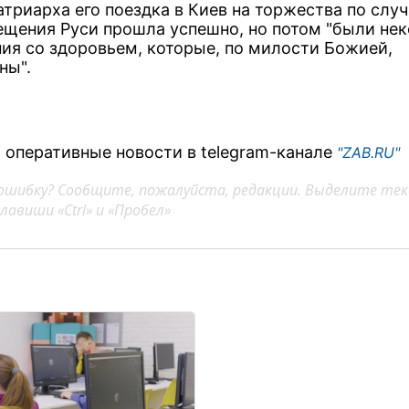
атриарха его поездка в Киев на торжества по слу
ещения Руси прошла успешно, но потом "были не
ия со здоровьем, которые, по милости Божией,
ны".
 оперативные новости в telegram-канале
"ZAB.RU"
ошибку? Сообщите, пожалуйста, редакции. Выделите тек
авиши «Ctrl» и «Пробел»