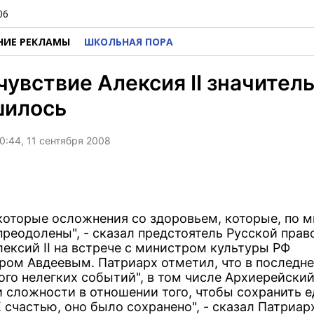
06
НИЕ РЕКЛАМЫ
ШКОЛЬНАЯ ПОРА
увствие Алексия II значител
шилось
0:44, 11 сентября 2008
которые осложнения со здоровьем, которые, по 
преодолены", - сказал предстоятель Русской пра
лексий II на встрече с министром культуры РФ
ром Авдеевым. Патриарх отметил, что в последн
ого нелегких событий", в том числе Архиерейский
и сложности в отношении того, чтобы сохранить 
 счастью, оно было сохранено", - сказал Патриар