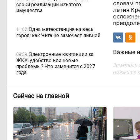
словам п
сроки реализации изъятого
летия Кр
имущества
осложнен
преодоле
Одна метеостанция на весь
11:02
город: как Чита не замечает ливней
Важные и
Электронные квитанции за
08:59
ЖКУ: удобство или новые
Заметили 
проблемы? Что изменится с 2027
нажмите кл
года
Рабочих рук меньше, а
17:03, Вчера
Сейчас на главной
проверок — больше: как
ужесточение миграционного
законодательства бьёт по карману
работодателей
Забайкалье готовится к
16:32, Вчера