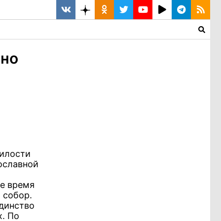
ьно
милости
вославной
ее время
 собор.
единство
х. По