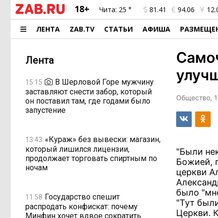
18+
Чита:
25 °
81.41
94.06
12.
ЛЕНТА
ZAB.TV
СТАТЬИ
АФИША
РАЗМЕЩЕ
Самоч
Лента
улуч
В Шерловой Горе мужчину
15:15
заставляют снести забор, который
Общество, 1
он поставил там, где годами было
запустение
«Кураж» без вывески: магазин,
13:43
который лишился лицензии,
"Были не
продолжает торговать спиртным по
Божией, 
ночам
церкви А
Александ
было "мн
Государство спешит
11:58
"Тут был
распродать конфискат: почему
Церкви. К
Минфин хочет вдвое сократить