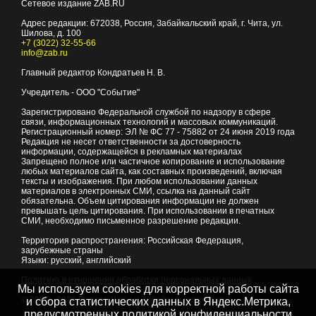
Сетевое издание ZAB.RU
Адрес редакции:
672038
, Россия, Забайкальский край, г.
Чита
,
ул.
Шилова, д. 100
+7 (3022) 32-55-66
info@zab.ru
Главный редактор Кондратьев Н. В.
Учредитель - ООО "Событие"
Зарегистрировано Федеральной службой по надзору в сфере
связи, информационных технологий и массовых коммуникаций.
Регистрационный номер: ЭЛ № ФС 77 - 75882 от 24 июня 2019 года
Редакция не несет ответственности за достоверность
информации, содержащейся в рекламных материалах
Запрещено полное или частичное копирование и использование
любых материалов сайта, как составных произведений, включая
тексты и изображения. При любом использовании данных
материалов в электронных СМИ, ссылка на данный сайт
обязательна. Объем цитирования информации не должен
превышать цель цитирования. При использовании в печатных
СМИ, необходимо письменное разрешение редакции.
Территория распространения: Российская Федерация,
зарубежные страны
Языки: русский, английский
Политика в отношении обработки персональных данных
Мы используем cookies для корректной работы сайта
© 2007 - 2026
Портал Читы и Забайкальского края
и сбора статистических данных в Яндекс.Метрика,
предусмотренных
политикой конфиденциальности