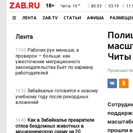
18+
Чита:
19 °
80.93
93.19
11.
ЛЕНТА
ZAB.TV
СТАТЬИ
АФИША
РАЗМЕЩЕ
Полиц
Лента
масш
Рабочих рук меньше, а
17:03
Читы
проверок — больше: как
ужесточение миграционного
законодательства бьёт по карману
Происшестви
работодателей
Забайкалье готовится к новому
16:32
учебному году после рекордных
вложений
Сотрудни
поддержк
Как в Забайкалье превратили
14:40
масштабн
отлов бездомных животных в
прошли в
мошенническую схему на 20