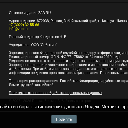
Сетевое издание ZAB.RU
Адрес редакции:
672038
, Россия, Забайкальский край, г.
Чита
,
ул. Шилова
+7 (3022) 32-55-66
info@zab.ru
Главный редактор Кондратьев Н. В.
Учредитель - ООО "Событие"
Зарегистрировано Федеральной службой по надзору в сфере связи, ин
Регистрационный номер: ЭЛ № ФС 77 - 75882 от 24 июня 2019 года
Редакция не несет ответственности за достоверность информации, со
Запрещено полное или частичное копирование и использование любых м
изображения. При любом использовании данных материалов в электро
информации не должен превышать цель цитирования. При использован
Территория распространения: Российская Федерация, зарубежные стр
Языки: русский, английский
Политика в отношении обработки персональных данных
© 2007 - 2026
Портал Читы и Забайкальского края
 сайта и сбора статистических данных в Яндекс.Метрика, 
Принять