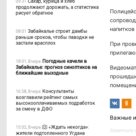
Сахар, курица и хлеб
09:31
продолжают дорожать, а статистика
Полицейс
рисует обратное
сопровод
напитков
Забайкалье строит дамбы
08:01
раньше сроков, чтобы паводки не
застали врасплох
При пров
прилегаю
Погодные качели в
18:01, Вчера
Забайкалье: прогноз синоптиков на
Видеомат
ближайшие выходные
прошедше
помещени
Консультанты
16:58, Вчера
возглавили рейтинг самых
высокооплачиваемых подработок
за смену в ДФО
Важные и
«Ждать некогда»:
15:02, Вчера
Заметили 
жители подтопленного Угдана