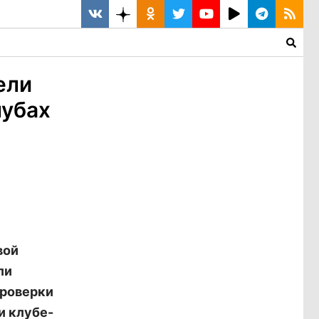
ели
лубах
вой
ли
Проверки
и клубе-