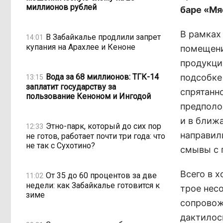
миллионов рублей
баре «Мя
В рамках
В Забайкалье продлили запрет
14:01
купания на Арахлее и Кеноне
помещени
продукци
Вода за 68 миллионов: ТГК-14
подсобке
13:15
заплатит государству за
спрятанн
пользование Кеноном и Ингодой
предполо
и в ближ
Этно-парк, который до сих пор
12:33
направил
не готов, работает почти три года: что
не так с Сухотино?
смывы с 
Всего в 
От 35 до 60 процентов за две
11:02
недели: как Забайкалье готовится к
трое нес
зиме
сопровож
дактилос