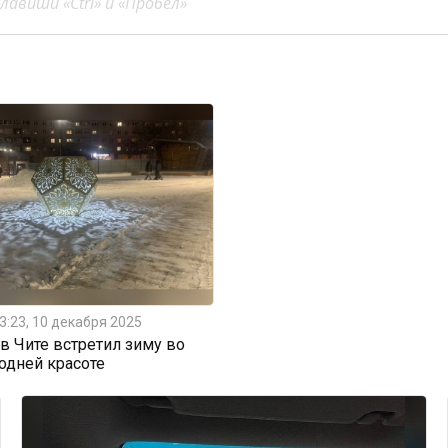
авиши «Ctrl» и «Пробел»
3:23, 10 декабря 2025
 Чите встретил зиму во
одней красоте