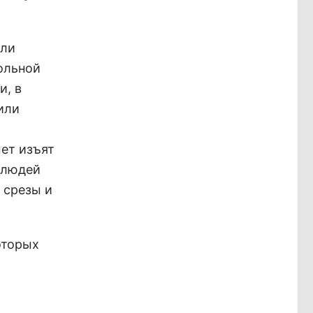
или
ольной
и, в
или
ет изъят
 людей
 срезы и
оторых