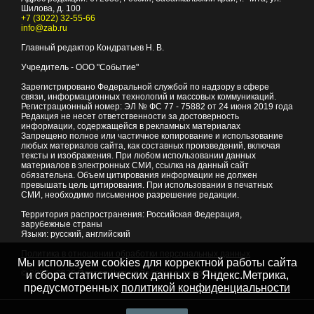
Шилова, д. 100
+7 (3022) 32-55-66
info@zab.ru
Главный редактор Кондратьев Н. В.
Учредитель - ООО "Событие"
Зарегистрировано Федеральной службой по надзору в сфере
связи, информационных технологий и массовых коммуникаций.
Регистрационный номер: ЭЛ № ФС 77 - 75882 от 24 июня 2019 года
Редакция не несет ответственности за достоверность
информации, содержащейся в рекламных материалах
Запрещено полное или частичное копирование и использование
любых материалов сайта, как составных произведений, включая
тексты и изображения. При любом использовании данных
материалов в электронных СМИ, ссылка на данный сайт
обязательна. Объем цитирования информации не должен
превышать цель цитирования. При использовании в печатных
СМИ, необходимо письменное разрешение редакции.
Территория распространения: Российская Федерация,
зарубежные страны
Языки: русский, английский
Политика в отношении обработки персональных данных
Мы используем cookies для корректной работы сайта
© 2007 - 2026
Портал Читы и Забайкальского края
и сбора статистических данных в Яндекс.Метрика,
предусмотренных
политикой конфиденциальности