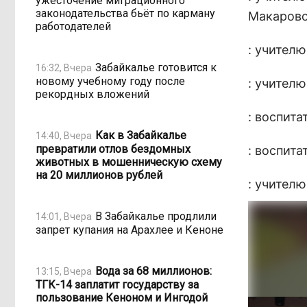
ужесточение миграционного
законодательства бьёт по карману
Макарово
работодателей
: учител
Забайкалье готовится к
16:32, Вчера
новому учебному году после
: учител
рекордных вложений
: воспит
Как в Забайкалье
14:40, Вчера
превратили отлов бездомных
: воспит
животных в мошенническую схему
на 20 миллионов рублей
: учител
В Забайкалье продлили
14:01, Вчера
запрет купания на Арахлее и Кеноне
Вода за 68 миллионов:
13:15, Вчера
ТГК-14 заплатит государству за
пользование Кеноном и Ингодой