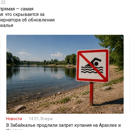
:22
прямая — самая
я: что скрывается за
бернатора об обновлении
йкалья
Новости
14:01, Вчера
В Забайкалье продлили запрет купания на Арахлее и