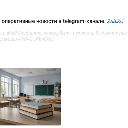
 оперативные новости в telegram-канале
"ZAB.RU"
ошибку? Сообщите, пожалуйста, редакции. Выделите тек
авиши «Ctrl» и «Пробел»