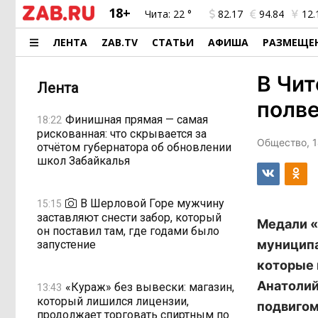
18+
Чита:
22 °
82.17
94.84
12.
ЛЕНТА
ZAB.TV
СТАТЬИ
АФИША
РАЗМЕЩЕ
В Чит
Лента
полве
Финишная прямая — самая
18:22
рискованная: что скрывается за
Общество, 1
отчётом губернатора об обновлении
школ Забайкалья
В Шерловой Горе мужчину
15:15
заставляют снести забор, который
Медали «
он поставил там, где годами было
муниципа
запустение
которые 
Анатолий
«Кураж» без вывески: магазин,
13:43
который лишился лицензии,
подвигом
продолжает торговать спиртным по