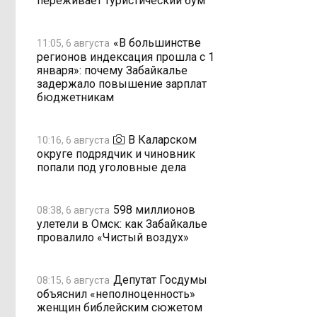
переживает туристический бум
«В большинстве
11:05, 6 августа
регионов индексация прошла с 1
января»: почему Забайкалье
задержало повышение зарплат
бюджетникам
В Каларском
10:16, 6 августа
округе подрядчик и чиновник
попали под уголовные дела
598 миллионов
08:38, 6 августа
улетели в Омск: как Забайкалье
провалило «Чистый воздух»
Депутат Госдумы
08:15, 6 августа
объяснил «неполноценность»
женщин библейским сюжетом