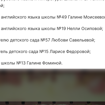
й;
ю английского языка школы №49 Галине Моисеево
ю английского языка школы №19 Нелли Осиповой;
ателю детского сада №57 Любови Савельевой;
атель детского сада №15 Ларисе Федоровой;
ю школы №13 Галине Фоминой.