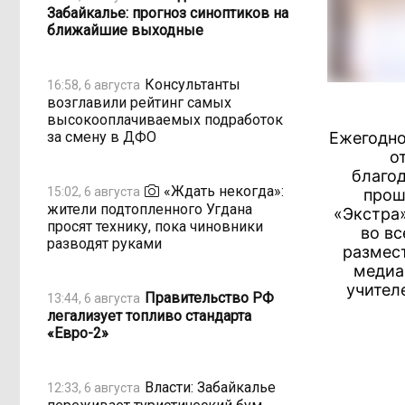
Забайкалье: прогноз синоптиков на
ближайшие выходные
Консультанты
16:58, 6 августа
возглавили рейтинг самых
высокооплачиваемых подработок
за смену в ДФО
Ежегодно
о
благод
«Ждать некогда»:
15:02, 6 августа
прош
жители подтопленного Угдана
«Экстра
просят технику, пока чиновники
во вс
разводят руками
размес
медиа
учител
Правительство РФ
13:44, 6 августа
легализует топливо стандарта
«Евро-2»
Власти: Забайкалье
12:33, 6 августа