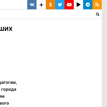
вших
агогам,
а города
им
вого