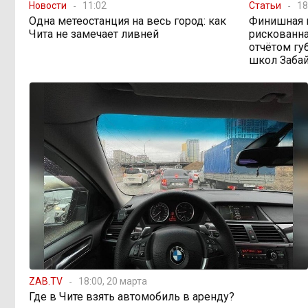
Новости
11:02
Статьи
18
Путин подписал закон,
12:33, 5 августа
Одна метеостанция на весь город: как
Финишная 
вдвое расширяющий основания для
Чита не замечает ливней
рискованна
выдворения мигрантов
отчётом гу
школ Заба
Читинская
12:32, 5 августа
администрация хочет
отремонтировать кабинет за 6,8
миллиона: что скрывает смета?
ZAB.TV
18:00, 20 марта
Где в Чите взять автомобиль в аренду?