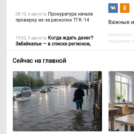
Прокуратура начала
08:10, 6 августа
проверку из-за раскопок ТГК-14
Важные и
Заметили 
Когда ждать денег?
19:02, 5 августа
нажмите кл
Забайкалье — в списке регионов,
где бюджетники могут остаться без
выплат
Сейчас на главной
«Их масштаб может
17:30, 5 августа
превысить весь наш опыт»: Осипов
предупреждает о климатической
угрозе на фоне пожаров в Европе
По волнам Арахлея: на
16:00, 5 августа
любимом озере забайкальцев
улучшили LTE-сеть