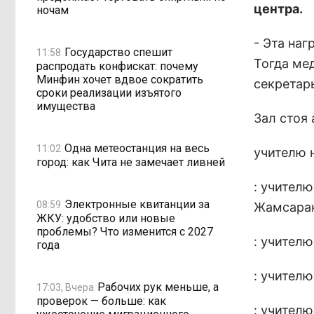
центра.
ночам
- Эта на
Государство спешит
11:58
Тогда ме
распродать конфискат: почему
Минфин хочет вдвое сократить
секретар
сроки реализации изъятого
имущества
Зал стоя
Одна метеостанция на весь
11:02
учителю 
город: как Чита не замечает ливней
: учител
Электронные квитанции за
08:59
Жамсара
ЖКУ: удобство или новые
проблемы? Что изменится с 2027
: учител
года
: учител
Рабочих рук меньше, а
17:03, Вчера
проверок — больше: как
: учител