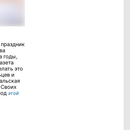
 праздник
ва
а годы,
азета
лать это
ьцев и
кальская
 Своих
под
этой