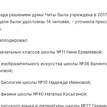
града решением думы Читы была учреждена в 2017 
дали были удостоены 14 человек, - уточнила прес
ь.
 аплодировал:
начальных классов школы №11 Нине Еремеевой;
ю изобразительного искусства школы №36 Валент
новой;
ю биологии школы №10 Надежде Ивановой;
ю физики школы №40 Наталье Косыгиной;
ю русского языка и литературы школы №27 Галине