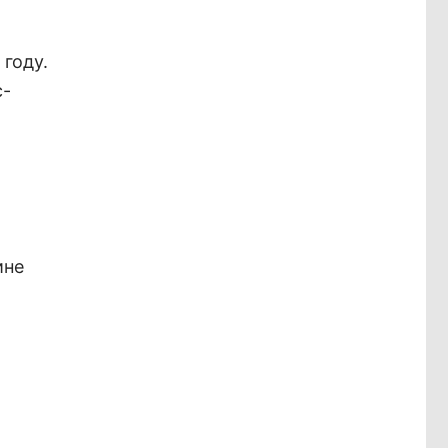
году.
с-
ине