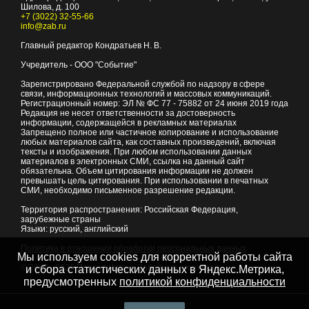
Шилова, д. 100
+7 (3022) 32-55-66
info@zab.ru
Главный редактор Кондратьев Н. В.
Учредитель - ООО "Событие"
Зарегистрировано Федеральной службой по надзору в сфере
связи, информационных технологий и массовых коммуникаций.
Регистрационный номер: ЭЛ № ФС 77 - 75882 от 24 июня 2019 года
Редакция не несет ответственности за достоверность
информации, содержащейся в рекламных материалах
Запрещено полное или частичное копирование и использование
любых материалов сайта, как составных произведений, включая
тексты и изображения. При любом использовании данных
материалов в электронных СМИ, ссылка на данный сайт
обязательна. Объем цитирования информации не должен
превышать цель цитирования. При использовании в печатных
СМИ, необходимо письменное разрешение редакции.
Территория распространения: Российская Федерация,
зарубежные страны
Языки: русский, английский
Политика в отношении обработки персональных данных
Мы используем cookies для корректной работы сайта
© 2007 - 2026
Портал Читы и Забайкальского края
и сбора статистических данных в Яндекс.Метрика,
предусмотренных
политикой конфиденциальности