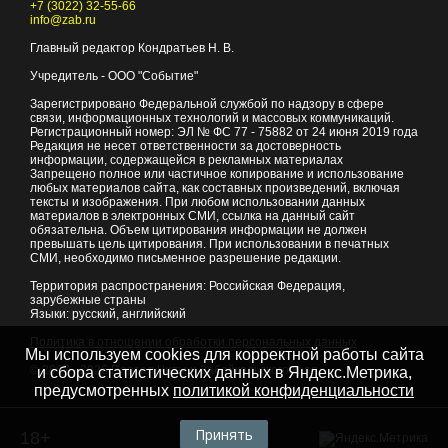
+7 (3022) 32-55-66
info@zab.ru
Главный редактор Кондратьев Н. В.
Учредитель - ООО "Событие"
Зарегистрировано Федеральной службой по надзору в сфере
связи, информационных технологий и массовых коммуникаций.
Регистрационный номер: ЭЛ № ФС 77 - 75882 от 24 июня 2019 года
Редакция не несет ответственности за достоверность
информации, содержащейся в рекламных материалах
Запрещено полное или частичное копирование и использование
любых материалов сайта, как составных произведений, включая
тексты и изображения. При любом использовании данных
материалов в электронных СМИ, ссылка на данный сайт
обязательна. Объем цитирования информации не должен
превышать цель цитирования. При использовании в печатных
СМИ, необходимо письменное разрешение редакции.
Территория распространения: Российская Федерация,
зарубежные страны
Языки: русский, английский
Политика в отношении обработки персональных данных
Мы используем cookies для корректной работы сайта
© 2007 - 2026
Портал Читы и Забайкальского края
и сбора статистических данных в Яндекс.Метрика,
предусмотренных
политикой конфиденциальности
Принять
18+