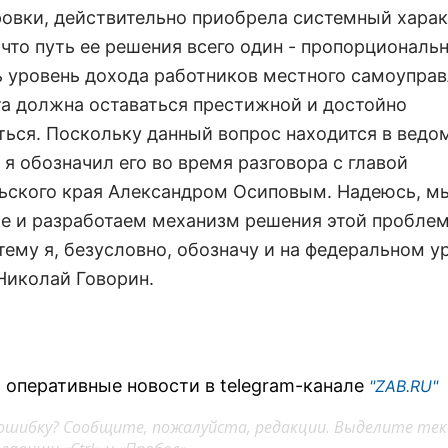
овки, действительно приобрела системный харак
 что путь ее решения всего один - пропорциональ
 уровень дохода работников местного самоуправ
та должна оставаться престижной и достойно
ться. Поскольку данный вопрос находится в ведо
 я обозначил его во время разговора с главой
ьского края Александром Осиповым. Надеюсь, м
е и разработаем механизм решения этой пробле
 тему я, безусловно, обозначу и на федеральном ур
Николай Говорин.
 оперативные новости в telegram-канале
"ZAB.RU"
ошибку? Сообщите, пожалуйста, редакции. Выделите тек