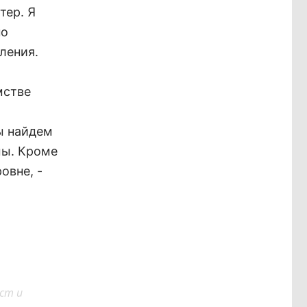
тер. Я
но
ления.
мстве
ы найдем
мы. Кроме
овне, -
ст и