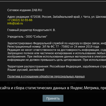
Сетевое издание ZAB.RU
Адрес редакции:
672038
, Россия, Забайкальский край, г.
Чита
,
ул. Шилова
+7 (3022) 32-55-66
info@zab.ru
Главный редактор Кондратьев Н. В.
Учредитель - ООО "Событие"
Зарегистрировано Федеральной службой по надзору в сфере связи, ин
Регистрационный номер: ЭЛ № ФС 77 - 75882 от 24 июня 2019 года
Редакция не несет ответственности за достоверность информации, со
Запрещено полное или частичное копирование и использование любых м
изображения. При любом использовании данных материалов в электро
информации не должен превышать цель цитирования. При использован
Территория распространения: Российская Федерация, зарубежные стр
Языки: русский, английский
Политика в отношении обработки персональных данных
© 2007 - 2026
Портал Читы и Забайкальского края
 сайта и сбора статистических данных в Яндекс.Метрика, 
Принять