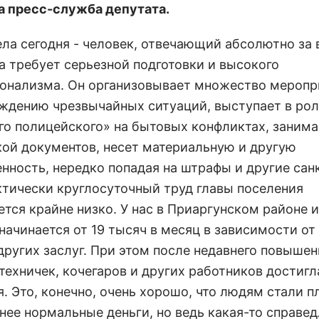
 пресс-служба депутата.
ела сегодня - человек, отвечающий абсолютно за 
та требует серьезной подготовки и высокого
онализма. Он организовывает множество меропр
ждению чрезвычайных ситуаций, выступает в ро
го полицейского» на бытовых конфликтах, занима
кой документов, несет материальную и другую
енность, нередко попадая на штрафы и другие сан
ктически круглосуточный труд главы поселения
тся крайне низко. У нас в Приаргунском районе 
начинается от 19 тысяч в месяц в зависимости от
 других заслуг. При этом после недавнего повыше
техничек, кочегаров и других работников достигл
. Это, конечно, очень хорошо, что людям стали п
нее нормальные деньги, но ведь какая-то справе