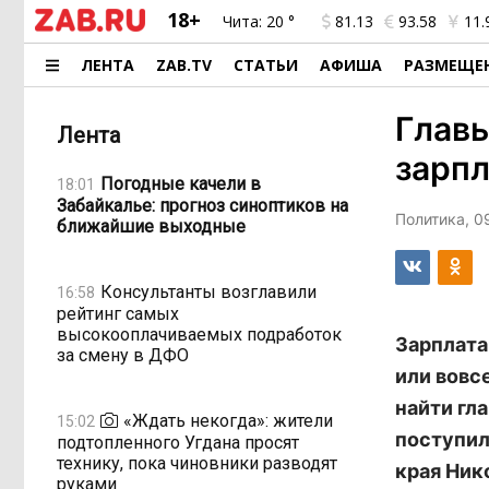
18+
Чита:
20 °
81.13
93.58
11.
ЛЕНТА
ZAB.TV
СТАТЬИ
АФИША
РАЗМЕЩЕ
Главы
Лента
зарпл
Погодные качели в
18:01
Забайкалье: прогноз синоптиков на
Политика, 0
ближайшие выходные
Консультанты возглавили
16:58
рейтинг самых
высокооплачиваемых подработок
Зарплата
за смену в ДФО
или вовсе
найти гл
«Ждать некогда»: жители
15:02
поступил
подтопленного Угдана просят
технику, пока чиновники разводят
края Ник
руками