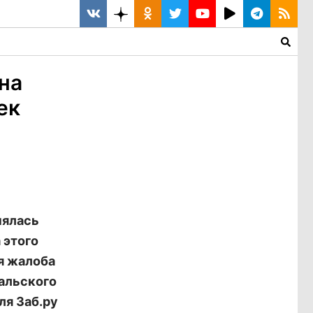
на
ек
нялась
 этого
я жалоба
кальского
ля Заб.ру