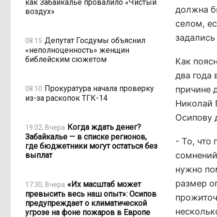
как Забайкалье провалило «Чистый
должна б
воздух»
селом, е
задались
Депутат Госдумы объяснил
08:15
«неполноценность» женщин
библейским сюжетом
Как пояс
два года 
Прокуратура начала проверку
причине 
08:10
из-за раскопок ТГК-14
Николай 
Осипову 
Когда ждать денег?
19:02, Вчера
Забайкалье — в списке регионов,
- То, чт
где бюджетники могут остаться без
сомнений
выплат
нужно по
размер о
«Их масштаб может
17:30, Вчера
превысить весь наш опыт»: Осипов
прожиточ
предупреждает о климатической
нескольк
угрозе на фоне пожаров в Европе