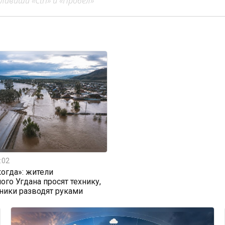
авиши «Ctrl» и «Пробел»
:02
огда»: жители
ого Угдана просят технику,
ники разводят руками