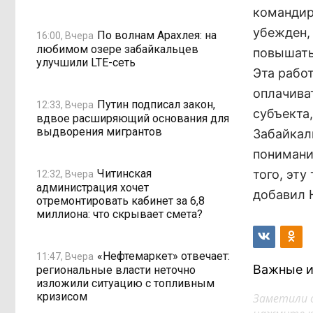
командир
убежден,
По волнам Арахлея: на
16:00, Вчера
любимом озере забайкальцев
повышать
улучшили LTE-сеть
Эта рабо
оплачива
Путин подписал закон,
12:33, Вчера
субъекта,
вдвое расширяющий основания для
выдворения мигрантов
Забайкал
понимани
Читинская
того, эту
12:32, Вчера
администрация хочет
добавил 
отремонтировать кабинет за 6,8
миллиона: что скрывает смета?
«Нефтемаркет» отвечает:
11:47, Вчера
Важные и
региональные власти неточно
изложили ситуацию с топливным
кризисом
Заметили 