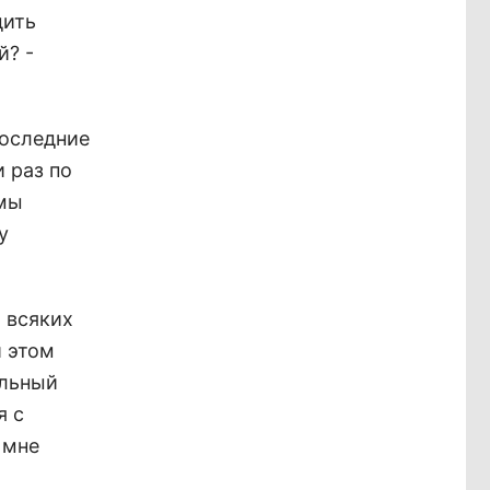
дить
й? -
последние
 раз по
умы
у
 всяких
 этом
альный
я с
 мне