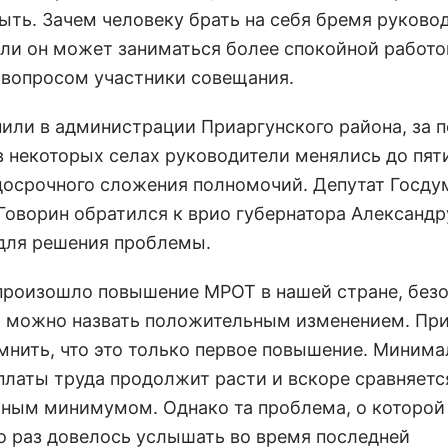
ыть. Зачем человеку брать на себя бремя руково
сли он может заниматься более спокойной работо
 вопросом участники совещания.
нили в администрации Приаргунского района, за 
в некоторых селах руководители менялись до пяти
досрочного сложения полномочий. Депутат Госд
Говорин обратился к врио губернатора Александр
для решения проблемы.
о произошло повышение МРОТ в нашей стране, безо
 можно назвать положительным изменением. При
мнить, что это только первое повышение. Миним
платы труда продолжит расти и вскоре сравняетс
ным минимумом. Однако та проблема, о которой
о раз довелось услышать во время последней