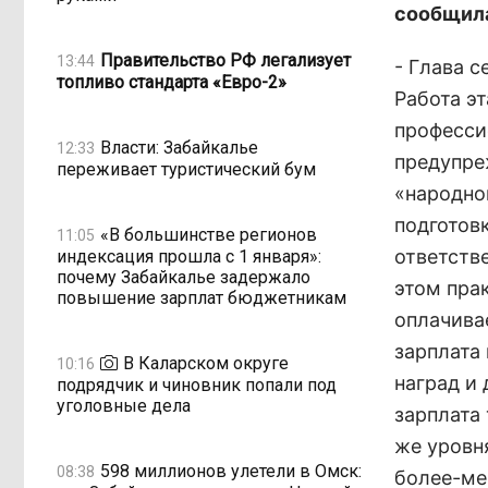
сообщила
Правительство РФ легализует
13:44
- Глава с
топливо стандарта «Евро-2»
Работа э
професси
Власти: Забайкалье
12:33
предупре
переживает туристический бум
«народно
подготов
«В большинстве регионов
11:05
ответств
индексация прошла с 1 января»:
почему Забайкалье задержало
этом пра
повышение зарплат бюджетникам
оплачивае
зарплата 
В Каларском округе
10:16
наград и
подрядчик и чиновник попали под
уголовные дела
зарплата 
же уровня
598 миллионов улетели в Омск:
08:38
более-ме