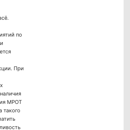
всё.
иятий по
ли
ется
кции. При
их
 наличия
ния МРОТ
а такого
латить
дливость