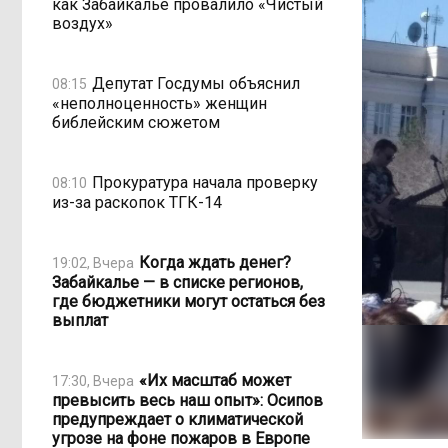
как Забайкалье провалило «Чистый
воздух»
Депутат Госдумы объяснил
08:15
«неполноценность» женщин
библейским сюжетом
Прокуратура начала проверку
08:10
из-за раскопок ТГК-14
Когда ждать денег?
19:02, Вчера
Забайкалье — в списке регионов,
где бюджетники могут остаться без
выплат
«Их масштаб может
17:30, Вчера
превысить весь наш опыт»: Осипов
предупреждает о климатической
угрозе на фоне пожаров в Европе