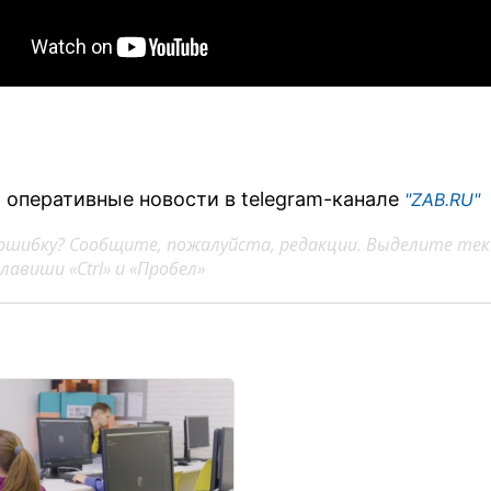
 оперативные новости в telegram-канале
"ZAB.RU"
ошибку? Сообщите, пожалуйста, редакции. Выделите тек
авиши «Ctrl» и «Пробел»