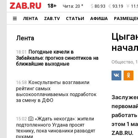
18+
Чита:
20 °
80.93
93.19
11.
ЛЕНТА
ZAB.TV
СТАТЬИ
АФИША
РАЗМЕЩЕ
Цыган
Лента
начал
Погодные качели в
18:01
Забайкалье: прогноз синоптиков на
Общество, 1
ближайшие выходные
Консультанты возглавили
16:58
рейтинг самых
высокооплачиваемых подработок
Заслужен
за смену в ДФО
первомай
работать
«Ждать некогда»: жители
15:02
этом 1 м
подтопленного Угдана просят
технику, пока чиновники разводят
ZAB.RU.
руками