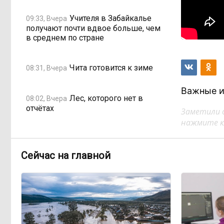
Учителя в Забайкалье
09:33, Вчера
получают почти вдвое больше, чем
в среднем по стране
Чита готовится к зиме
08:31, Вчера
Важные и
Лес, которого нет в
08:02, Вчера
отчётах
Заметили 
нажмите кл
«Ребёнок должен
16:00, 4 августа
хотеть учиться, а не просто идти в
Сейчас на главной
школу с рюкзаком»: детский
психолог Наталья Малинина о
готовности к школе
Как Китай покоряет
15:31, 4 августа
мир не электромобилями, а