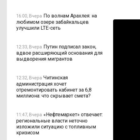
По волнам Арахлея: на
16:00, Вчера
любимом озере забайкальцев
улучшили LTE-сеть
Путин подписал закон,
12:33, Вчера
вдвое расширяющий основания для
выдворения мигрантов
Читинская
12:32, Вчера
администрация хочет
отремонтировать кабинет за 6,8
миллиона: что скрывает смета?
«Нефтемаркет» отвечает:
11:47, Вчера
региональные власти неточно
изложили ситуацию с топливным
кризисом