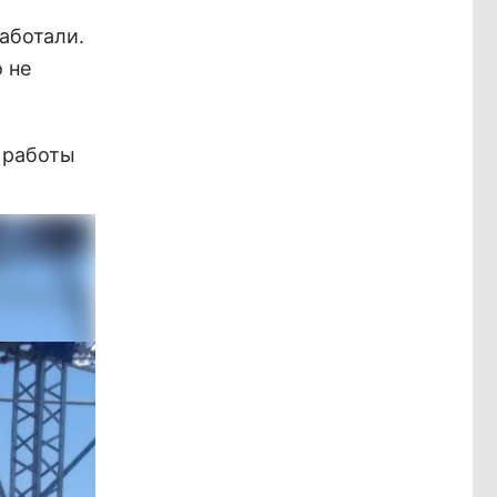
работали.
 не
е работы