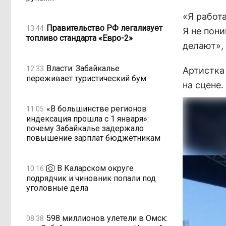
«Я работа
Правительство РФ легализует
13:44
Я не пон
топливо стандарта «Евро-2»
делают», 
Власти: Забайкалье
12:33
Артистка 
переживает туристический бум
на сцене.
«В большинстве регионов
11:05
индексация прошла с 1 января»:
почему Забайкалье задержало
повышение зарплат бюджетникам
В Каларском округе
10:16
подрядчик и чиновник попали под
уголовные дела
598 миллионов улетели в Омск:
08:38