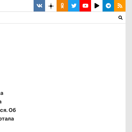
на
а
ся. Об
ртала