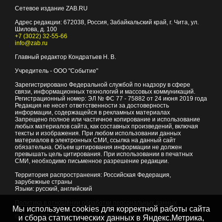
Сетевое издание ZAB.RU
Адрес редакции:
672038
, Россия, Забайкальский край, г.
Чита
,
ул.
Шилова, д. 100
+7 (3022) 32-55-66
info@zab.ru
Главный редактор Кондратьев Н. В.
Учредитель - ООО "Событие"
Зарегистрировано Федеральной службой по надзору в сфере
связи, информационных технологий и массовых коммуникаций.
Регистрационный номер: ЭЛ № ФС 77 - 75882 от 24 июня 2019 года
Редакция не несет ответственности за достоверность
информации, содержащейся в рекламных материалах
Запрещено полное или частичное копирование и использование
любых материалов сайта, как составных произведений, включая
тексты и изображения. При любом использовании данных
материалов в электронных СМИ, ссылка на данный сайт
обязательна. Объем цитирования информации не должен
превышать цель цитирования. При использовании в печатных
СМИ, необходимо письменное разрешение редакции.
Территория распространения: Российская Федерация,
зарубежные страны
Языки: русский, английский
Политика в отношении обработки персональных данных
Мы используем cookies для корректной работы сайта
© 2007 - 2026
Портал Читы и Забайкальского края
и сбора статистических данных в Яндекс.Метрика,