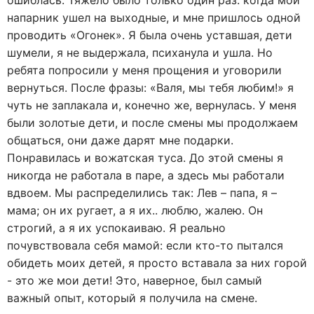
ошиблась. Тяжело было только один раз: когда мой
напарник ушел на выходные, и мне пришлось одной
проводить «Огонек». Я была очень уставшая, дети
шумели, я не выдержала, психанула и ушла. Но
ребята попросили у меня прощения и уговорили
вернуться. После фразы: «Валя, мы тебя любим!» я
чуть не заплакала и, конечно же, вернулась. У меня
были золотые дети, и после смены мы продолжаем
общаться, они даже дарят мне подарки.
Понравилась и вожатская туса. До этой смены я
никогда не работала в паре, а здесь мы работали
вдвоем. Мы распределились так: Лев – папа, я –
мама; он их ругает, а я их.. люблю, жалею. Он
строгий, а я их успокаиваю. Я реально
почувствовала себя мамой: если кто-то пытался
обидеть моих детей, я просто вставала за них горой
- это же мои дети! Это, наверное, был самый
важный опыт, который я получила на смене.