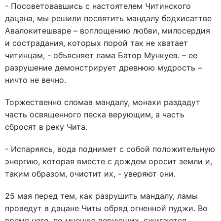
- Посоветовавшись с настоятелем Читинского
дацана, мы решили посвятить мандалу бодхисаттве
Авалокитешваре – воплощению любви, милосердия
и сострадания, которых порой так не хватает
читинцам, - объясняет лама Батор Мункуев. – ее
разрушение демонстрирует древнюю мудрость –
ничто не вечно.
Торжественно сломав мандалу, монахи раздадут
часть освященного песка верующим, а часть
сбросят в реку Чита.
- Испаряясь, вода поднимет с собой положительную
энергию, которая вместе с дождем оросит земли и,
таким образом, очистит их, - уверяют они.
25 мая перед тем, как разрушить мандалу, ламы
проведут в дацане Читы обряд огненной пуджи. Во
время него, по мнению верующих, сжигаются