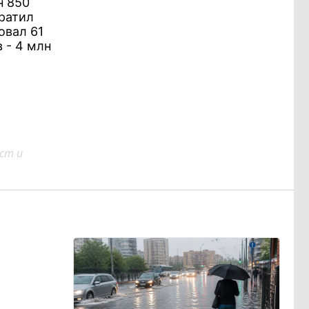
н 850
ратил
овал 61
 - 4 млн
ст и