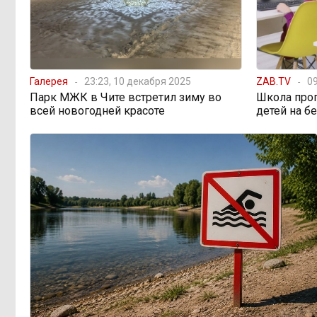
Этно-парк, который до
12:33, Вчера
сих пор не готов, работает почти три
года: что не так с Сухотино?
Галерея
23:23, 10 декабря 2025
ZAB.TV
09
Парк МЖК в Чите встретил зиму во
Школа про
От 35 до 60 процентов за
11:02, Вчера
всей новогодней красоте
детей на б
две недели: как Забайкалье
готовится к зиме
Сахар, курица и хлеб
09:31, Вчера
продолжают дорожать, а статистика
рисует обратное
Забайкалье строит
08:01, Вчера
дамбы раньше сроков, чтобы
паводки не застали врасплох
Погодные качели в
18:01, 6 августа