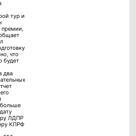
в
рой тур и
н
е премии,
ообщает
ал
одготовку
но, что
о будет
в два
рательных
отчет
его
и
 больше
идату
еру ЛДПР
еру КПРФ