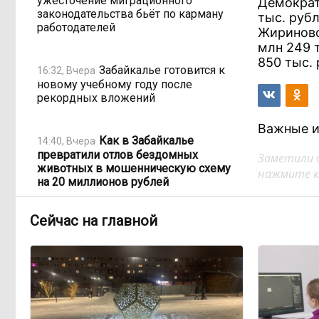
ужесточение миграционного
Демократ
законодательства бьёт по карману
тыс. руб
работодателей
Жириновс
млн 249 т
850 тыс.
Забайкалье готовится к
16:32, Вчера
новому учебному году после
рекордных вложений
Важные и
Как в Забайкалье
14:40, Вчера
превратили отлов бездомных
Заметили 
животных в мошенническую схему
нажмите кл
на 20 миллионов рублей
Сейчас на главной
В Забайкалье продлили
14:01, Вчера
запрет купания на Арахлее и Кеноне
Вода за 68 миллионов:
13:15, Вчера
ТГК-14 заплатит государству за
пользование Кеноном и Ингодой