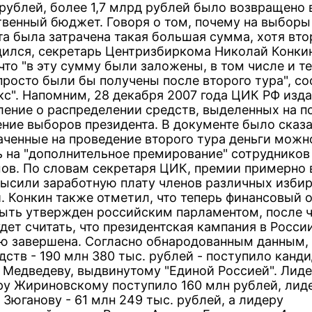
 рублей, более 1,7 млрд рублей было возвращено 
твенный бюджет. Говоря о том, почему на выборы
та была затрачена такая большая сумма, хотя вто
дился, секретарь Центризбиркома Николай Конки
что "в эту сумму были заложены, в том числе и т
просто были бы получены после второго тура", с
кс". Напомним, 28 декабря 2007 года ЦИК РФ изд
ление о распределении средств, выделенных на п
ение выборов президента. В документе было сказа
аченные на проведение второго тура деньги можн
ь на "дополнительное премирование" сотрудников
ов. По словам секретаря ЦИК, премии примерно 
высили заработную плату членов различных изби
. Конкин также отметил, что теперь финансовый 
ыть утвержден российским парламентом, после ч
дет считать, что президентская кампания в Росси
ю завершена. Согласно обнародованным данным,
дств - 190 млн 380 тыс. рублей - поступило канд
Медведеву, выдвинутому "Единой Россией". Лид
у Жириновскому поступило 160 млн рублей, лид
Зюганову - 61 млн 249 тыс. рублей, а лидеру