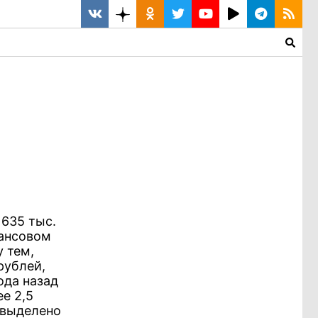
635 тыс.
нансовом
 тем,
рублей,
ода назад
е 2,5
 выделено