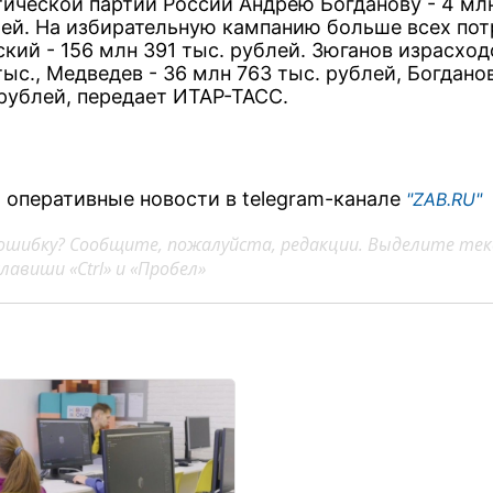
ической партии России Андрею Богданову - 4 мл
лей. На избирательную кампанию больше всех пот
кий - 156 млн 391 тыс. рублей. Зюганов израсход
ыс., Медведев - 36 млн 763 тыс. рублей, Богданов
 рублей, передает ИТАР-ТАСС.
 оперативные новости в telegram-канале
"ZAB.RU"
ошибку? Сообщите, пожалуйста, редакции. Выделите тек
авиши «Ctrl» и «Пробел»