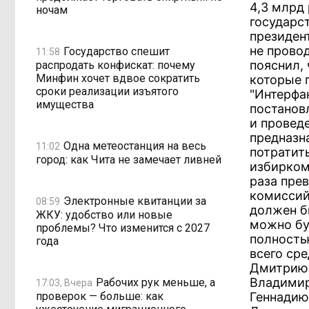
4,3 млрд
ночам
государс
президен
не прово
Государство спешит
11:58
пояснил, 
распродать конфискат: почему
Минфин хочет вдвое сократить
которые 
сроки реализации изъятого
"Интерфа
имущества
постанов
и провед
предназн
Одна метеостанция на весь
11:02
потратит
город: как Чита не замечает ливней
избирком
раза пре
комиссий
Электронные квитанции за
08:59
должен б
ЖКУ: удобство или новые
можно бу
проблемы? Что изменится с 2027
полность
года
всего сре
Дмитрию 
Владимир
Рабочих рук меньше, а
17:03, Вчера
проверок — больше: как
Геннадию 