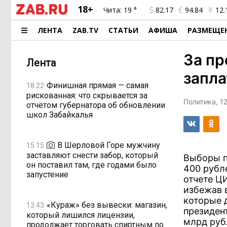
18+
Чита:
19 °
82.17
94.84
12.
ЛЕНТА
ZAB.TV
СТАТЬИ
АФИША
РАЗМЕЩЕ
За пр
Лента
запла
Финишная прямая — самая
18:22
рискованная: что скрывается за
Политика, 1
отчётом губернатора об обновлении
школ Забайкалья
В Шерловой Горе мужчину
15:15
заставляют снести забор, который
Выборы п
он поставил там, где годами было
400 рубл
запустение
отчете Ц
избежав 
которые 
«Кураж» без вывески: магазин,
13:43
президен
который лишился лицензии,
млрд руб
продолжает торговать спиртным по