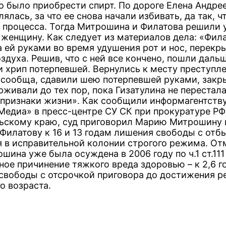
о было приобрести спирт. По дороге Елена Андре
ялась, за что ее снова начали избивать, да так, ч
т процесса. Тогда Митрошина и Филатова решили 
женщину. Как следует из материалов дела: «Фил
 ей руками во время удушения рот и нос, перекр
здуха. Решив, что с ней все кончено, пошли дальш
 хрип потерпевшей. Вернулись к месту преступле
 сообща, сдавили шею потерпевшей руками, закры
рживали до тех пор, пока Гизатулина не перестал
 признаки жизни». Как сообщили информагентств
Медиа» в пресс-центре СУ СК при прокуратуре РФ
ьскому краю, суд приговорил Марию Митрошину 
Филатову к 16 и 13 годам лишения свободы с отб
я в исправительной колонии строгого режима. От
шина уже была осуждена в 2006 году по ч.1 ст.111
ое причинение тяжкого вреда здоровью – к 2,6 г
свободы с отсрочкой приговора до достижения р
о возраста.