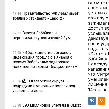
где можн
сопротивл
устали о
Правительство РФ легализует
13:44
пожилую 
топливо стандарта «Евро-2»
зажимала
доступ во
Власти: Забайкалье
услышали
12:33
переживает туристический бум
действуя
нос и уде
подавать
«В большинстве регионов
11:05
«Экстра-
индексация прошла с 1 января»:
Забайкал
почему Забайкалье задержало
Надежду 
повышение зарплат бюджетникам
наказани
что Митро
умышленн
В Каларском округе
10:16
лишения 
подрядчик и чиновник попали под
14-летнег
уголовные дела
598 миллионов улетели в Омск:
08:38