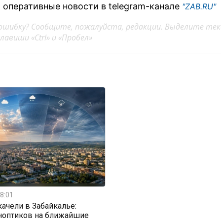
 оперативные новости в telegram-канале
"ZAB.RU"
ошибку? Сообщите, пожалуйста, редакции. Выделите тек
авиши «Ctrl» и «Пробел»
8:01
ачели в Забайкалье:
ноптиков на ближайшие