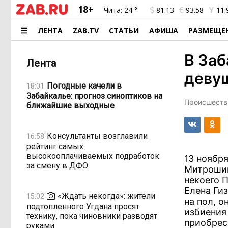
18+
Чита:
24 °
81.13
93.58
11.
ЛЕНТА
ZAB.TV
СТАТЬИ
АФИША
РАЗМЕЩЕ
В За
Лента
девуш
Погодные качели в
18:01
Забайкалье: прогноз синоптиков на
Происшестви
ближайшие выходные
Консультанты возглавили
16:58
рейтинг самых
высокооплачиваемых подработок
13 ноябр
за смену в ДФО
Митрошин
некоего 
Елена Ги
«Ждать некогда»: жители
15:02
на пол, о
подтопленного Угдана просят
избиения
технику, пока чиновники разводят
приобрест
руками