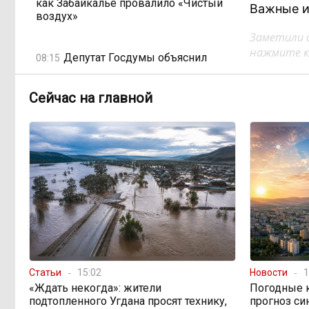
как Забайкалье провалило «Чистый
Важные и
воздух»
Заметили 
нажмите кл
Депутат Госдумы объяснил
08:15
«неполноценность» женщин
библейским сюжетом
Сейчас на главной
Прокуратура начала проверку
08:10
из-за раскопок ТГК-14
Когда ждать денег?
19:02, Вчера
Забайкалье — в списке регионов,
где бюджетники могут остаться без
выплат
«Их масштаб может
17:30, Вчера
Статьи
15:02
Новости
1
превысить весь наш опыт»: Осипов
«Ждать некогда»: жители
Погодные к
предупреждает о климатической
подтопленного Угдана просят технику,
прогноз си
угрозе на фоне пожаров в Европе