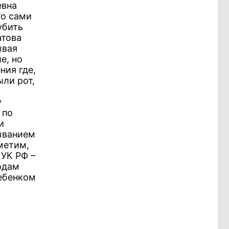
евна
то сами
убить
атова
ывая
е, но
ния где,
ли рот,
а
у
 по
и
ыванием
метим,
 УК РФ –
одам
ебенком