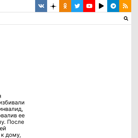
я
избивали
инвалид,
овалив ее
лу. После
ей
 к дому,