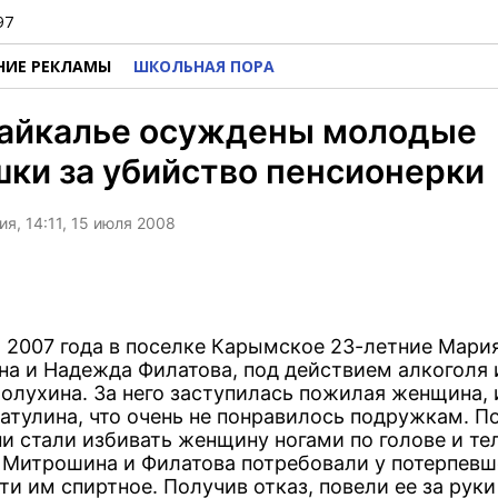
97
НИЕ РЕКЛАМЫ
ШКОЛЬНАЯ ПОРА
байкалье осуждены молодые
ки за убийство пенсионерки
я, 14:11, 15 июля 2008
я 2007 года в поселке Карымское 23-летние Мари
а и Надежда Филатова, под действием алкоголя 
Полухина. За него заступилась пожилая женщина, 
затулина, что очень не понравилось подружкам. П
ни стали избивать женщину ногами по голове и те
 Митрошина и Филатова потребовали у потерпевш
и им спиртное. Получив отказ, повели ее за руки