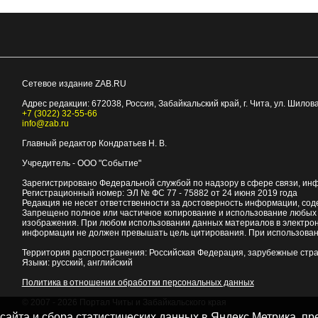
Сетевое издание ZAB.RU
Адрес редакции:
672038
, Россия, Забайкальский край, г.
Чита
,
ул. Шилова
+7 (3022) 32-55-66
info@zab.ru
Главный редактор Кондратьев Н. В.
Учредитель - ООО "Событие"
Зарегистрировано Федеральной службой по надзору в сфере связи, ин
Регистрационный номер: ЭЛ № ФС 77 - 75882 от 24 июня 2019 года
Редакция не несет ответственности за достоверность информации, со
Запрещено полное или частичное копирование и использование любых м
изображения. При любом использовании данных материалов в электро
информации не должен превышать цель цитирования. При использован
Территория распространения: Российская Федерация, зарубежные стр
Языки: русский, английский
Политика в отношении обработки персональных данных
© 2007 - 2026
Портал Читы и Забайкальского края
 сайта и сбора статистических данных в Яндекс.Метрика, 