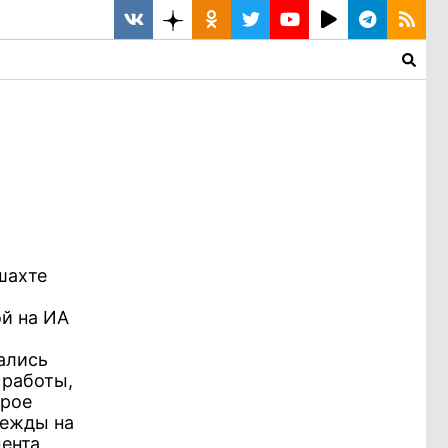
шахте
ой на ИА
ались
 работы,
трое
дежды на
ента,