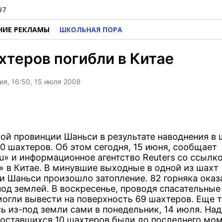
97
НИЕ РЕКЛАМЫ
ШКОЛЬНАЯ ПОРА
хтеров погибли в Китае
я, 16:50, 15 июля 2008
кой провинции Шаньси в результате наводнения в 
0 шахтеров. Об этом сегодня, 15 июня, сообщает
Ru» и информационное агентство Reuters со ссылк
» в Китае. В минувшие выходные в одной из шахт
и Шаньси произошло затопление. 82 горняка оказ
под землей. В воскресенье, проводя спасательные
могли вывести на поверхность 69 шахтеров. Еще 
ь из-под земли сами в понедельник, 14 июля. На
 оставшихся 10 шахтеров были до последнего мом