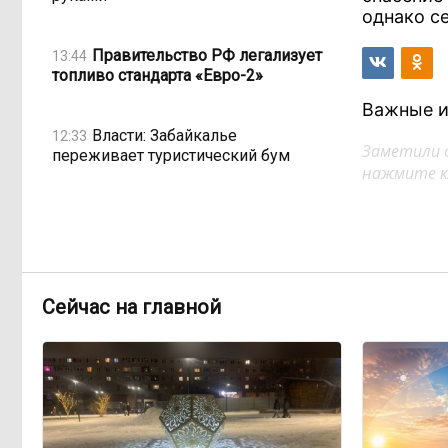
однако с
Правительство РФ легализует
13:44
топливо стандарта «Евро-2»
Важные и
Власти: Забайкалье
12:33
Заметили 
переживает туристический бум
нажмите кл
«В большинстве регионов
11:05
индексация прошла с 1 января»:
почему Забайкалье задержало
повышение зарплат бюджетникам
Сейчас на главной
В Каларском округе
10:16
подрядчик и чиновник попали под
уголовные дела
598 миллионов улетели в Омск:
08:38