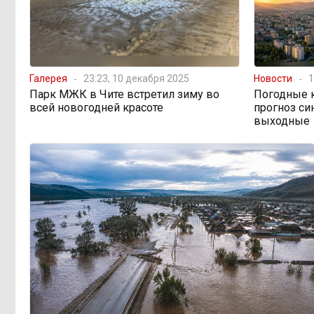
как Забайкалье провалило «Чистый
воздух»
Депутат Госдумы объяснил
08:15
«неполноценность» женщин
Галерея
23:23, 10 декабря 2025
Новости
1
библейским сюжетом
Парк МЖК в Чите встретил зиму во
Погодные к
всей новогодней красоте
прогноз си
выходные
Прокуратура начала проверку
08:10
из-за раскопок ТГК-14
Когда ждать денег?
19:02, Вчера
Забайкалье — в списке регионов,
где бюджетники могут остаться без
выплат
«Их масштаб может
17:30, Вчера
превысить весь наш опыт»: Осипов
предупреждает о климатической
угрозе на фоне пожаров в Европе