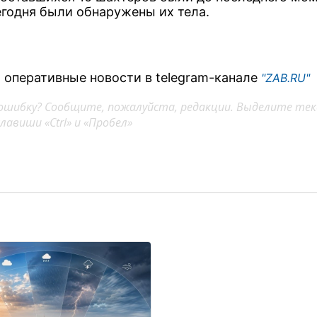
егодня были обнаружены их тела.
 оперативные новости в telegram-канале
"ZAB.RU"
ошибку? Сообщите, пожалуйста, редакции. Выделите тек
авиши «Ctrl» и «Пробел»