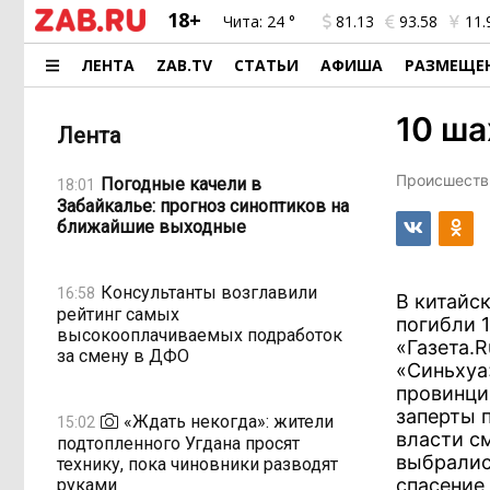
18+
Чита:
24 °
81.13
93.58
11.
ЛЕНТА
ZAB.TV
СТАТЬИ
АФИША
РАЗМЕЩЕ
10 ша
Лента
Происшестви
Погодные качели в
18:01
Забайкалье: прогноз синоптиков на
ближайшие выходные
Консультанты возглавили
16:58
В китайс
рейтинг самых
погибли 1
высокооплачиваемых подработок
«Газета.
за смену в ДФО
«Синьхуа
провинци
заперты 
«Ждать некогда»: жители
15:02
власти с
подтопленного Угдана просят
выбралис
технику, пока чиновники разводят
спасение
руками