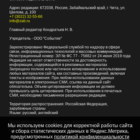
Адрес редакции:
672038
, Россия, Забайкальский край, г.
Чита
,
ул.
Шилова, д. 100
+7 (3022) 32-55-66
info@zab.ru
Главный редактор Кондратьев Н. В.
Учредитель - ООО "Событие"
Зарегистрировано Федеральной службой по надзору в сфере
связи, информационных технологий и массовых коммуникаций.
Регистрационный номер: ЭЛ № ФС 77 - 75882 от 24 июня 2019 года
Редакция не несет ответственности за достоверность
информации, содержащейся в рекламных материалах
Запрещено полное или частичное копирование и использование
любых материалов сайта, как составных произведений, включая
тексты и изображения. При любом использовании данных
материалов в электронных СМИ, ссылка на данный сайт
обязательна. Объем цитирования информации не должен
превышать цель цитирования. При использовании в печатных
СМИ, необходимо письменное разрешение редакции.
Территория распространения: Российская Федерация,
зарубежные страны
Языки: русский, английский
Политика в отношении обработки персональных данных
Мы используем cookies для корректной работы сайта
© 2007 - 2026
Портал Читы и Забайкальского края
и сбора статистических данных в Яндекс.Метрика,
предусмотренных
политикой конфиденциальности