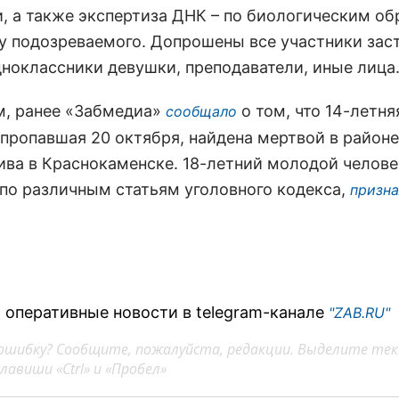
и, а также экспертиза ДНК – по биологическим об
у подозреваемого. Допрошены все участники заст
дноклассники девушки, преподаватели, иные лица
, ранее «Забмедиа»
о том, что 14-летня
сообщало
 пропавшая 20 октября, найдена мертвой в районе
ива в Краснокаменске. 18-летний молодой челове
по различным статьям уголовного кодекса,
призна
 оперативные новости в telegram-канале
"ZAB.RU"
ошибку? Сообщите, пожалуйста, редакции. Выделите тек
авиши «Ctrl» и «Пробел»