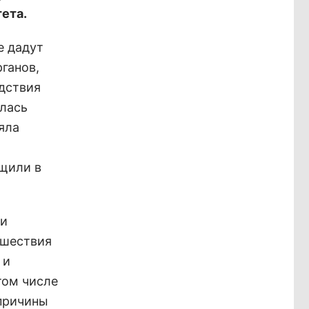
ета.
е дадут
ганов,
дствия
ялась
яла
бщили в
ли
сшествия
 и
том числе
 причины