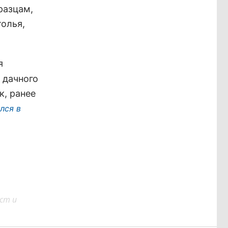
разцам,
олья,
.
я
 дачного
к, ранее
лся в
ст и