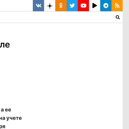
оле
а ее
на учете
ря