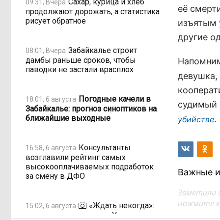
Сахар, курица и хлеб
09:31, Вчера
её смерт
продолжают дорожать, а статистика
рисует обратное
изъятым 
другие о
Забайкалье строит
08:01, Вчера
дамбы раньше сроков, чтобы
Напомним
паводки не застали врасплох
девушка,
кооперат
Погодные качели в
18:01, 6 августа
судимый 
Забайкалье: прогноз синоптиков на
ближайшие выходные
.
убийстве
Консультанты
16:58, 6 августа
возглавили рейтинг самых
высокооплачиваемых подработок
Важные и
за смену в ДФО
Заметили 
нажмите кл
«Ждать некогда»:
15:02, 6 августа
жители подтопленного Угдана