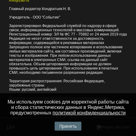
info@zab.ru
Главный редактор Кондратьев Н. В.
Учредитель - ООО "Событие"
Зарегистрировано Федеральной службой по надзору в сфере
связи, информационных технологий и массовых коммуникаций.
Регистрационный номер: ЭЛ № ФС 77 - 75882 от 24 июня 2019 года
Редакция не несет ответственности за достоверность
информации, содержащейся в рекламных материалах
Запрещено полное или частичное копирование и использование
любых материалов сайта, как составных произведений, включая
тексты и изображения. При любом использовании данных
материалов в электронных СМИ, ссылка на данный сайт
обязательна. Объем цитирования информации не должен
превышать цель цитирования. При использовании в печатных
СМИ, необходимо письменное разрешение редакции.
Территория распространения: Российская Федерация,
зарубежные страны
Языки: русский, английский
Политика в отношении обработки персональных данных
Мы используем cookies для корректной работы сайта
© 2007 - 2026
Портал Читы и Забайкальского края
и сбора статистических данных в Яндекс.Метрика,
предусмотренных
политикой конфиденциальности
Принять
18+