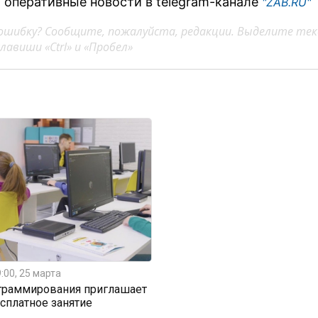
 оперативные новости в telegram-канале
"ZAB.RU"
ошибку? Сообщите, пожалуйста, редакции. Выделите тек
авиши «Ctrl» и «Пробел»
:00, 25 марта
граммирования приглашает
есплатное занятие