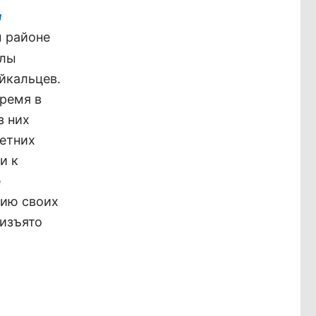
и
м районе
елы
йкальцев.
ремя в
з них
етних
и к
е
нию своих
 изъято