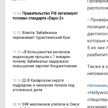
Проверки
располож
Правительство РФ легализует
13:44
топливо стандарта «Евро-2»
- Провери
полиции 
Власти: Забайкалье
12:33
дактилос
переживает туристический бум
которые 
5 их них
«В большинстве регионов
11:05
реабилит
индексация прошла с 1 января»:
почему Забайкалье задержало
повышение зарплат бюджетникам
Также в 
неповино
В Каларском округе
10:16
подрядчик и чиновник попали под
Напомним
уголовные дела
«Hollywoo
спецопер
598 миллионов улетели в Омск:
08:38
изучение