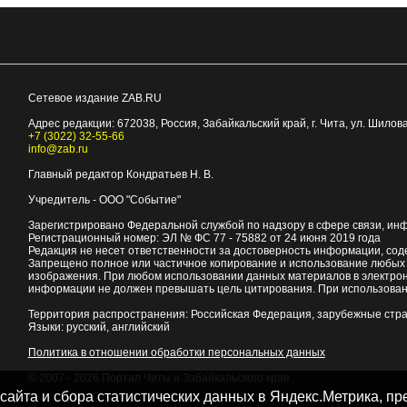
Сетевое издание ZAB.RU
Адрес редакции:
672038
, Россия, Забайкальский край, г.
Чита
,
ул. Шилова
+7 (3022) 32-55-66
info@zab.ru
Главный редактор Кондратьев Н. В.
Учредитель - ООО "Событие"
Зарегистрировано Федеральной службой по надзору в сфере связи, ин
Регистрационный номер: ЭЛ № ФС 77 - 75882 от 24 июня 2019 года
Редакция не несет ответственности за достоверность информации, со
Запрещено полное или частичное копирование и использование любых м
изображения. При любом использовании данных материалов в электро
информации не должен превышать цель цитирования. При использован
Территория распространения: Российская Федерация, зарубежные стр
Языки: русский, английский
Политика в отношении обработки персональных данных
© 2007 - 2026
Портал Читы и Забайкальского края
 сайта и сбора статистических данных в Яндекс.Метрика, 