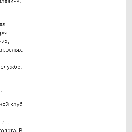
алевич»,
дел
уры
них,
взрослых.
-службе.
.
чной клуб
лено
олета. В