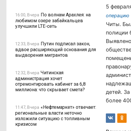
5 феврал
По волнам Арахлея: на
16:00, Вчера
операцию
любимом озере забайкальцев
Читы. Бы
улучшили LTE-сеть
полиции 
Выявлено
Путин подписал закон,
12:33, Вчера
обществе
вдвое расширяющий основания для
выдворения мигрантов
помещены
правонар
Читинская
12:32, Вчера
админист
администрация хочет
надлежащ
отремонтировать кабинет за 6,8
миллиона: что скрывает смета?
детей. З
более 40
«Нефтемаркет» отвечает:
11:47, Вчера
региональные власти неточно
изложили ситуацию с топливным
кризисом