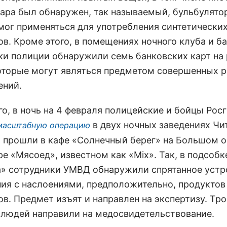
бара был обнаружен, так называемый, бульбулято
мог применяться для употребления синтетически
ов. Кроме этого, в помещениях ночного клуба и б
ки полиции обнаружили семь банковских карт на
оторые могут являться предметом совершенных р
ений.
го, в ночь на 4 февраля полицейские и бойцы Рос
в двух ночных заведениях Чи
масштабную операцию
 прошли в кафе «Солнечный берег» на Большом о
е «Мясоед», известном как «Mix». Так, в подсобк
» сотрудники УМВД обнаружили спрятанное устр
ния с наслоениями, предположительно, продуктов
в. Предмет изъят и направлен на экспертизу. Тр
людей направили на медосвидетельствование.