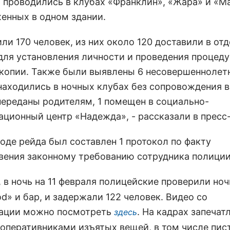
 проводились в клубах «Франклин», «Жара» и «М
енных в одном здании.
ли 170 человек, из них около 120 доставили в от
для установления личности и проведения процед
копии. Также были выявлены 6 несовершеннолет
находились в ночных клубах без сопровождения 
 переданы родителям, 1 помещен в социально-
ационный центр «Надежда», - рассказали в пресс
ходе рейда был составлен 1 протокол по факту
вения законному требованию сотрудника полиции
, в ночь на 11 февраля полицейские проверили но
d» и бар, и задержали 122 человек. Видео со
ации можно посмотреть
. На кадрах запечат
здесь
 оперативниками изъятых вещей, в том числе пист