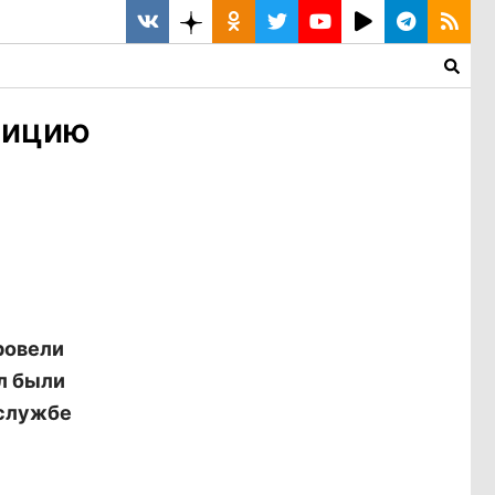
лицию
ровели
ел были
-службе