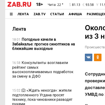
18+
Чита:
22 °
81.13
93.58
11.
ЛЕНТА
ZAB.TV
СТАТЬИ
АФИША
РАЗМЕЩЕ
Около
Лента
из 3 
Погодные качели в
18:01
Забайкалье: прогноз синоптиков на
Происшестви
ближайшие выходные
Консультанты возглавили
16:58
рейтинг самых
высокооплачиваемых подработок
Сотрудни
за смену в ДФО
проверки
доставле
«Ждать некогда»: жители
15:02
УМВД по 
подтопленного Угдана просят
технику, пока чиновники разводят
руками