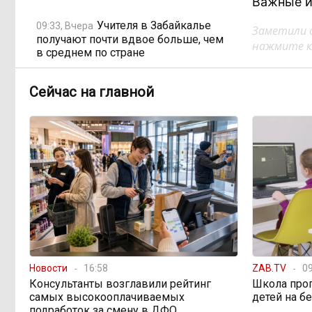
Важные и
Учителя в Забайкалье
09:33, Вчера
Заметили 
получают почти вдвое больше, чем
нажмите кл
в среднем по стране
Сейчас на главной
Чита готовится к зиме
08:31, Вчера
Лес, которого нет в
08:02, Вчера
отчётах
«Ребёнок должен
16:00, 4 августа
хотеть учиться, а не просто идти в
школу с рюкзаком»: детский
психолог Наталья Малинина о
готовности к школе
Новости
16:58
ZAB.TV
09
Консультанты возглавили рейтинг
Школа про
Как Китай покоряет
15:31, 4 августа
самых высокооплачиваемых
детей на б
мир не электромобилями, а
подработок за смену в ДФО