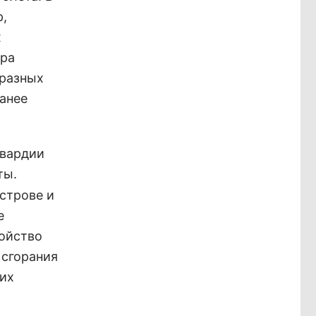
р,
х
ара
 разных
анее
гвардии
ты.
строве и
е
ойство
 сгорания
оих