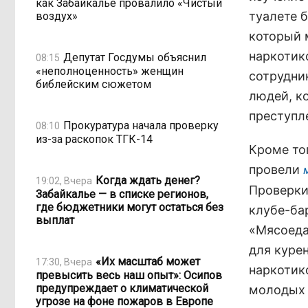
как Забайкалье провалило «Чистый
туалете 
воздух»
который 
наркотик
Депутат Госдумы объяснил
08:15
«неполноценность» женщин
сотрудни
библейским сюжетом
людей, к
преступл
Прокуратура начала проверку
08:10
из-за раскопок ТГК-14
Кроме то
провели
Когда ждать денег?
19:02, Вчера
Проверки
Забайкалье — в списке регионов,
где бюджетники могут остаться без
клубе-бар
выплат
«Мясоеда
для куре
«Их масштаб может
17:30, Вчера
наркотико
превысить весь наш опыт»: Осипов
предупреждает о климатической
молодых 
угрозе на фоне пожаров в Европе