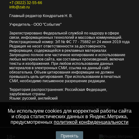
+7 (3022) 32-55-66
info@zab.ru
Главный редактор Кондратьев Н. В.
Учредитель - ООО "Событие"
Зарегистрировано Федеральной службой по надзору в сфере
связи, информационных технологий и массовых коммуникаций.
Регистрационный номер: ЭЛ № ФС 77 - 75882 от 24 июня 2019 года
Редакция не несет ответственности за достоверность
информации, содержащейся в рекламных материалах
Запрещено полное или частичное копирование и использование
любых материалов сайта, как составных произведений, включая
тексты и изображения. При любом использовании данных
материалов в электронных СМИ, ссылка на данный сайт
обязательна. Объем цитирования информации не должен
превышать цель цитирования. При использовании в печатных
СМИ, необходимо письменное разрешение редакции.
Территория распространения: Российская Федерация,
зарубежные страны
Языки: русский, английский
Политика в отношении обработки персональных данных
Мы используем cookies для корректной работы сайта
© 2007 - 2026
Портал Читы и Забайкальского края
и сбора статистических данных в Яндекс.Метрика,
предусмотренных
политикой конфиденциальности
Принять
18+