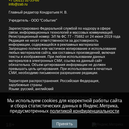
+7 (3022) 32-55-66
info@zab.ru
Главный редактор Кондратьев Н. В.
Учредитель - ООО "Событие"
Зарегистрировано Федеральной службой по надзору в сфере
связи, информационных технологий и массовых коммуникаций.
Регистрационный номер: ЭЛ № ФС 77 - 75882 от 24 июня 2019 года
Редакция не несет ответственности за достоверность
информации, содержащейся в рекламных материалах
Запрещено полное или частичное копирование и использование
любых материалов сайта, как составных произведений, включая
тексты и изображения. При любом использовании данных
материалов в электронных СМИ, ссылка на данный сайт
обязательна. Объем цитирования информации не должен
превышать цель цитирования. При использовании в печатных
СМИ, необходимо письменное разрешение редакции.
Территория распространения: Российская Федерация,
зарубежные страны
Языки: русский, английский
Политика в отношении обработки персональных данных
Мы используем cookies для корректной работы сайта
© 2007 - 2026
Портал Читы и Забайкальского края
и сбора статистических данных в Яндекс.Метрика,
предусмотренных
политикой конфиденциальности
Принять
18+