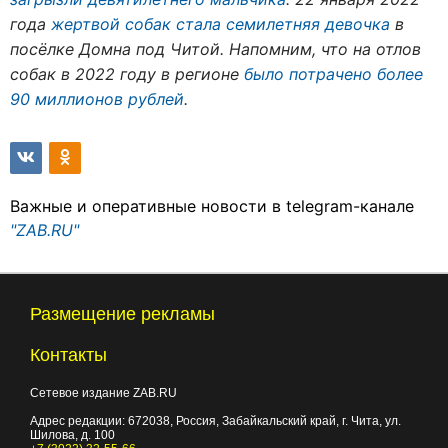
года
жертвой собак стала семилетняя девочка
в
посёлке Домна под Читой. Напомним, что на отлов
собак в 2022 году в регионе
было потрачено более
90 миллионов рублей
.
Важные и оперативные новости в telegram-канале
"ZAB.RU"
Размещение рекламы
Контакты
Сетевое издание ZAB.RU
Адрес редакции:
672038
, Россия, Забайкальский край, г.
Чита
,
ул.
Шилова, д. 100