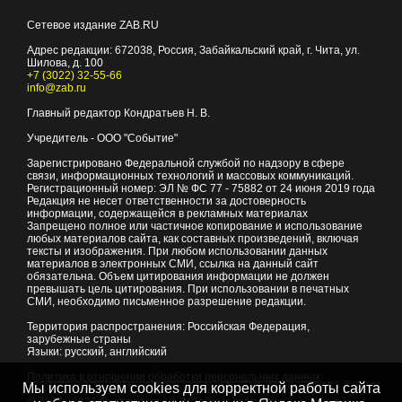
Сетевое издание ZAB.RU
Адрес редакции:
672038
, Россия, Забайкальский край, г.
Чита
,
ул.
Шилова, д. 100
+7 (3022) 32-55-66
info@zab.ru
Главный редактор Кондратьев Н. В.
Учредитель - ООО "Событие"
Зарегистрировано Федеральной службой по надзору в сфере
связи, информационных технологий и массовых коммуникаций.
Регистрационный номер: ЭЛ № ФС 77 - 75882 от 24 июня 2019 года
Редакция не несет ответственности за достоверность
информации, содержащейся в рекламных материалах
Запрещено полное или частичное копирование и использование
любых материалов сайта, как составных произведений, включая
тексты и изображения. При любом использовании данных
материалов в электронных СМИ, ссылка на данный сайт
обязательна. Объем цитирования информации не должен
превышать цель цитирования. При использовании в печатных
СМИ, необходимо письменное разрешение редакции.
Территория распространения: Российская Федерация,
зарубежные страны
Языки: русский, английский
Политика в отношении обработки персональных данных
Мы используем cookies для корректной работы сайта
© 2007 - 2026
Портал Читы и Забайкальского края