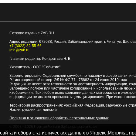
Сетевое издание ZAB.RU
Адрес редакции:
672038
, Россия, Забайкальский край, г.
Чита
,
ул. Шилова
+7 (3022) 32-55-66
info@zab.ru
Главный редактор Кондратьев Н. В.
Учредитель - ООО "Событие"
Зарегистрировано Федеральной службой по надзору в сфере связи, ин
Регистрационный номер: ЭЛ № ФС 77 - 75882 от 24 июня 2019 года
Редакция не несет ответственности за достоверность информации, со
Запрещено полное или частичное копирование и использование любых м
изображения. При любом использовании данных материалов в электро
информации не должен превышать цель цитирования. При использован
Территория распространения: Российская Федерация, зарубежные стр
Языки: русский, английский
Политика в отношении обработки персональных данных
© 2007 - 2026
Портал Читы и Забайкальского края
 сайта и сбора статистических данных в Яндекс.Метрика, 