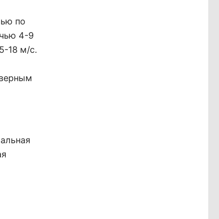
чью по
очью 4-9
5-18 м/с.
еверным
мальная
ая