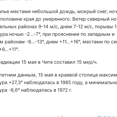
алье местами небольшой дождь, мокрый снег, но
 половине края до умеренного. Ветер северный н
дельных районах 9-14 м/с, днем 7-12 м/с, порывы 1
ура ночью -2…-7°, при прояснении по западным и
м районам -8…-13°, днем +11…+16°, местами по с
+6…+11°.
адиации 15 мая в Чите составил 15 мкр/ч.
летним данным, 15 мая в краевой столице макси
ура +27,3° наблюдалась в 1985 году, а минимальн
ра -8,6° наблюдалась в 1972 г.