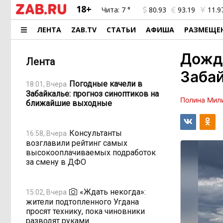
18+
Чита:
7 °
80.93
93.19
11.9
ЛЕНТА
ZAB.TV
СТАТЬИ
АФИША
РАЗМЕЩЕ
Дождь
Лента
Заба
Погодные качели в
18:01, Вчера
Забайкалье: прогноз синоптиков на
Полина Мил
ближайшие выходные
Консультанты
16:58, Вчера
возглавили рейтинг самых
высокооплачиваемых подработок
за смену в ДФО
«Ждать некогда»:
15:02, Вчера
жители подтопленного Угдана
просят технику, пока чиновники
разводят руками