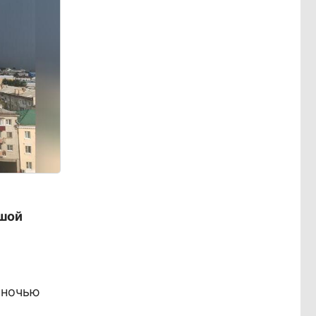
ьшой
 ночью