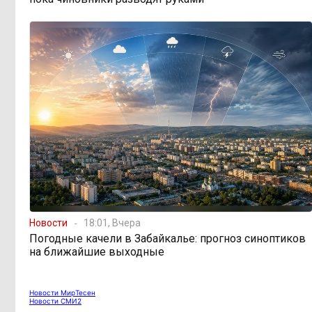
топливным кризисом
Учителя в Забайкалье
09:33, 5 августа
получают почти вдвое больше, чем
в среднем по стране
Чита готовится к зиме
08:31, 5 августа
Лес, которого нет в
08:02, 5 августа
отчётах
«Ребёнок должен
16:00, 4 августа
Новости
18:01, Вчера
хотеть учиться, а не просто идти в
Погодные качели в Забайкалье: прогноз синоптиков
школу с рюкзаком»: детский
на ближайшие выходные
психолог Наталья Малинина о
готовности к школе
Новости МирТесен
Новости СМИ2