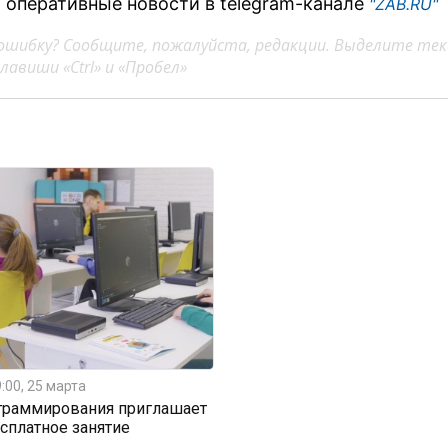
 оперативные новости в telegram-канале
"ZAB.RU"
ошибку? Сообщите, пожалуйста, редакции. Выделите тек
авиши «Ctrl» и «Пробел»
:00, 25 марта
граммирования приглашает
есплатное занятие