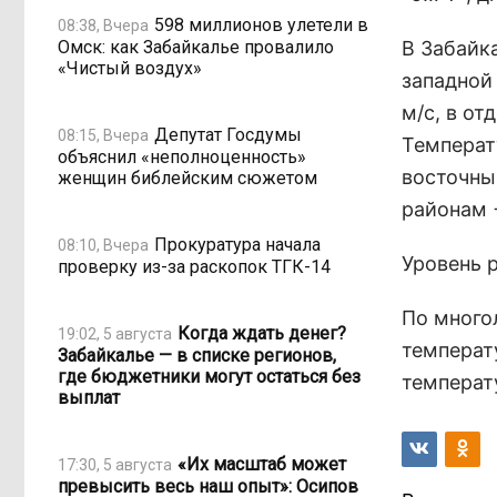
598 миллионов улетели в
08:38, Вчера
Омск: как Забайкалье провалило
В Забайк
«Чистый воздух»
западной
м/с, в от
Депутат Госдумы
08:15, Вчера
Температ
объяснил «неполноценность»
восточны
женщин библейским сюжетом
районам 
Прокуратура начала
08:10, Вчера
Уровень р
проверку из-за раскопок ТГК-14
По много
Когда ждать денег?
19:02, 5 августа
температ
Забайкалье — в списке регионов,
где бюджетники могут остаться без
температу
выплат
«Их масштаб может
17:30, 5 августа
превысить весь наш опыт»: Осипов