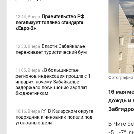
Правительство РФ
13:44, Вчера
легализует топливо стандарта
«Евро-2»
Власти: Забайкалье
12:33, Вчера
переживает туристический бум
«В большинстве
11:05, Вчера
регионов индексация прошла с 1
Фотография 
января»: почему Забайкалье
задержало повышение зарплат
16 мая м
бюджетникам
дождь и 
Забгидро
В Каларском округе
10:16, Вчера
подрядчик и чиновник попали под
уголовные дела
В Чите бе
-5…-7°, д