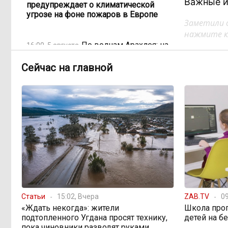
Важные и
предупреждает о климатической
угрозе на фоне пожаров в Европе
Заметили 
нажмите кл
По волнам Арахлея: на
16:00, 5 августа
любимом озере забайкальцев
улучшили LTE-сеть
Сейчас на главной
Путин подписал закон,
12:33, 5 августа
вдвое расширяющий основания для
выдворения мигрантов
Читинская
12:32, 5 августа
администрация хочет
отремонтировать кабинет за 6,8
миллиона: что скрывает смета?
Статьи
15:02, Вчера
ZAB.TV
09
«Нефтемаркет»
11:47, 5 августа
«Ждать некогда»: жители
Школа про
отвечает: региональные власти
подтопленного Угдана просят технику,
детей на б
неточно изложили ситуацию с
пока чиновники разводят руками