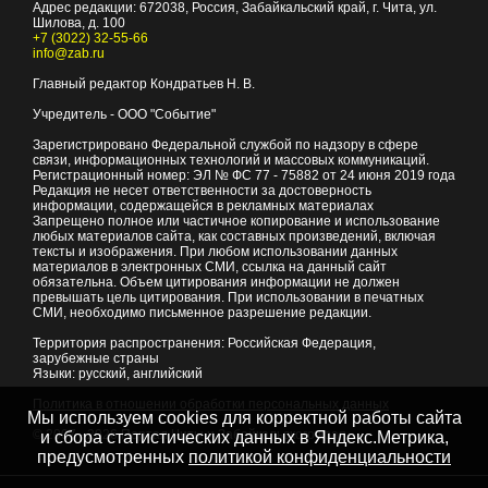
Адрес редакции:
672038
, Россия, Забайкальский край, г.
Чита
,
ул.
Шилова, д. 100
+7 (3022) 32-55-66
info@zab.ru
Главный редактор Кондратьев Н. В.
Учредитель - ООО "Событие"
Зарегистрировано Федеральной службой по надзору в сфере
связи, информационных технологий и массовых коммуникаций.
Регистрационный номер: ЭЛ № ФС 77 - 75882 от 24 июня 2019 года
Редакция не несет ответственности за достоверность
информации, содержащейся в рекламных материалах
Запрещено полное или частичное копирование и использование
любых материалов сайта, как составных произведений, включая
тексты и изображения. При любом использовании данных
материалов в электронных СМИ, ссылка на данный сайт
обязательна. Объем цитирования информации не должен
превышать цель цитирования. При использовании в печатных
СМИ, необходимо письменное разрешение редакции.
Территория распространения: Российская Федерация,
зарубежные страны
Языки: русский, английский
Политика в отношении обработки персональных данных
Мы используем cookies для корректной работы сайта
© 2007 - 2026
Портал Читы и Забайкальского края
и сбора статистических данных в Яндекс.Метрика,
предусмотренных
политикой конфиденциальности