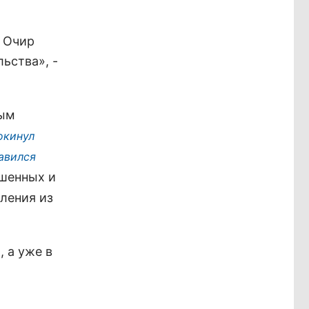
н Очир
ьства», -
ным
окинул
авился
ешенных и
ления из
, а уже в