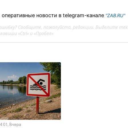
 оперативные новости в telegram-канале
"ZAB.RU"
ошибку? Сообщите, пожалуйста, редакции. Выделите тек
авиши «Ctrl» и «Пробел»
4:01, Вчера