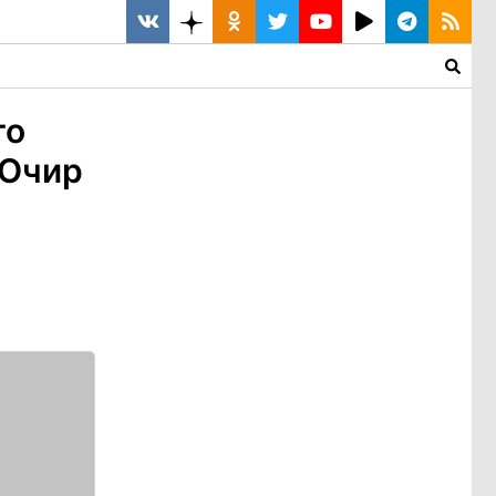
го
 Очир