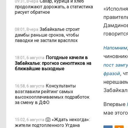
Сахар, курица и хлеб
09:31, Вчера
продолжают дорожать, а статистика
«Исполня
рисует обратное
правител
Дамдинов
Забайкалье строит
08:01, Вчера
говоритс
дамбы раньше сроков, чтобы
паводки не застали врасплох
Напомним
чиновник
Погодные качели в
18:01, 6 августа
Забайкалье: прогноз синоптиков на
пост замг
ближайшие выходные
, 
фразой
нерешаем
Консультанты
16:58, 6 августа
Забайкал
возглавили рейтинг самых
высокооплачиваемых подработок
за смену в ДФО
Впервые
мае этого
«Ждать некогда»:
15:02, 6 августа
жители подтопленного Угдана