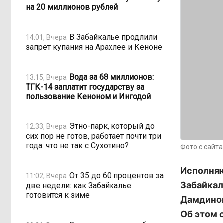
на 20 миллионов рублей
В Забайкалье продлили
14:01, Вчера
запрет купания на Арахлее и Кеноне
Вода за 68 миллионов:
13:15, Вчера
ТГК-14 заплатит государству за
пользование Кеноном и Ингодой
Этно-парк, который до
12:33, Вчера
сих пор не готов, работает почти три
года: что не так с Сухотино?
Фото с сайт
Исполняю
От 35 до 60 процентов за
11:02, Вчера
Забайкал
две недели: как Забайкалье
готовится к зиме
Дамдинов
Об этом 