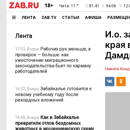
18+
Чита:
11 °
81.41
94.06
12.
ЛЕНТА
ZAB.TV
СТАТЬИ
АФИША
РАЗМЕЩЕ
И.о. 
Лента
края 
Рабочих рук меньше, а
17:03, Вчера
Дамд
проверок — больше: как
ужесточение миграционного
законодательства бьёт по карману
Никита Конд
работодателей
Забайкалье готовится к
16:32, Вчера
новому учебному году после
рекордных вложений
Как в Забайкалье
14:40, Вчера
превратили отлов бездомных
животных в мошенническую схему