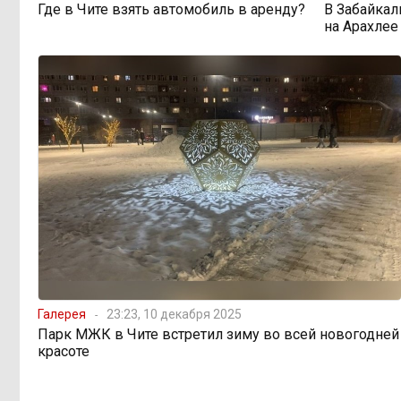
Где в Чите взять автомобиль в аренду?
В Забайкал
на Арахлее
598 миллионов
08:38, 6 августа
улетели в Омск: как Забайкалье
провалило «Чистый воздух»
Депутат Госдумы
08:15, 6 августа
объяснил «неполноценность»
женщин библейским сюжетом
Прокуратура начала
08:10, 6 августа
проверку из-за раскопок ТГК-14
Когда ждать денег?
19:02, 5 августа
Галерея
23:23, 10 декабря 2025
Забайкалье — в списке регионов,
где бюджетники могут остаться без
Парк МЖК в Чите встретил зиму во всей новогодней
выплат
красоте