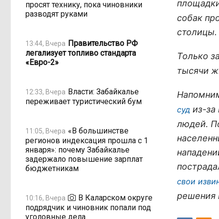
площадки
просят технику, пока чиновники
разводят руками
собак пр
столицы.
Правительство РФ
13:44, Вчера
легализует топливо стандарта
Только з
«Евро-2»
тысячи ж
Власти: Забайкалье
12:33, Вчера
Напомним
переживает туристический бум
из-за
суд
людей. П
«В большинстве
11:05, Вчера
населенн
регионов индексация прошла с 1
января»: почему Забайкалье
нападени
задержало повышение зарплат
пострада
бюджетникам
свои изви
решения 
В Каларском округе
10:16, Вчера
подрядчик и чиновник попали под
уголовные дела