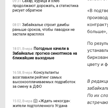
Сахар, курица и хлеб
09:31
продолжают дорожать, а статистика
рисует обратное
«В подтв
производ
контракту
Забайкалье строит дамбы
08:01
раньше сроков, чтобы паводки не
больше»,
застали врасплох
По резул
Погодные качели в
18:01, Вчера
устанавл
Забайкалье: прогноз синоптиков на
биркован
ближайшие выходные
цвету и 
Консультанты
16:58, Вчера
возглавили рейтинг самых
В редакц
высокооплачиваемых подработок
за смену в ДФО
забайкал
По их сл
«Ждать некогда»:
15:02, Вчера
встреча
жители подтопленного Угдана