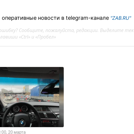
 оперативные новости в telegram-канале
"ZAB.RU"
ошибку? Сообщите, пожалуйста, редакции. Выделите тек
авиши «Ctrl» и «Пробел»
:00, 20 марта