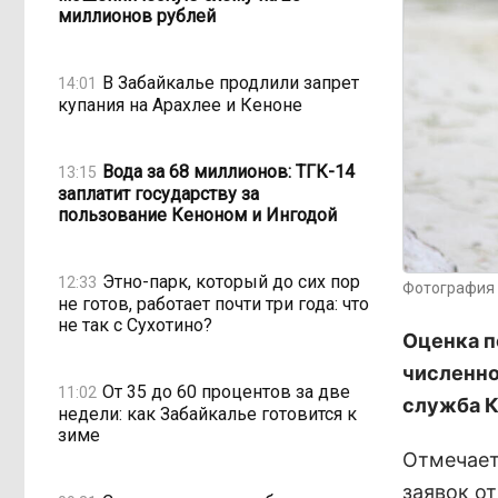
миллионов рублей
В Забайкалье продлили запрет
14:01
купания на Арахлее и Кеноне
Вода за 68 миллионов: ТГК-14
13:15
заплатит государству за
пользование Кеноном и Ингодой
Этно-парк, который до сих пор
12:33
Фотография 
не готов, работает почти три года: что
не так с Сухотино?
Оценка п
численно
От 35 до 60 процентов за две
11:02
служба К
недели: как Забайкалье готовится к
зиме
Отмечает
заявок от