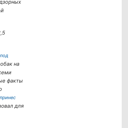
дзорных
ой
,5
 под
обак на
 семи
ые факты
о
принес
вовал для