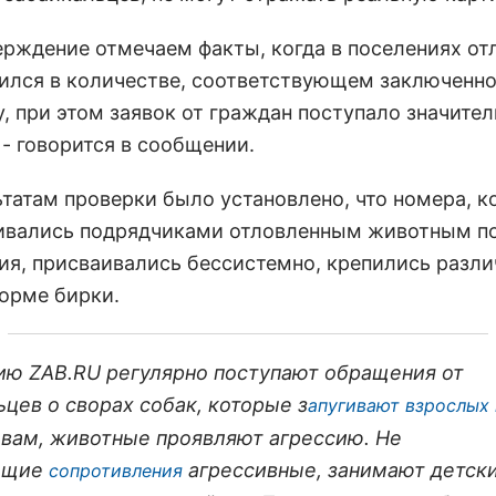
ерждение отмечаем факты, когда в поселениях от
ился в количестве, соответствующем заключенн
, при этом заявок от граждан поступало значите
 - говорится в сообщении.
ьтатам проверки было установлено, что номера, к
ивались подрядчиками отловленным животным п
ия, присваивались бессистемно, крепились разли
форме бирки.
ию ZAB.RU регулярно поступают обращения от
ьцев о сворах собак, которые з
апугивают взрослых 
овам, животные проявляют агрессию. Не
ющие
агрессивные, занимают детск
сопротивления