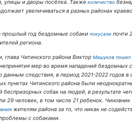
, улицы и дворы посёлка. Также
безна
количество
одолжает увеличиваться в разных районах краев
а прошлый год бездомные собаки
почти 2
покусали
ителей региона.
, глава Читинского района Виктор
Машуков пошел
 непринятия мер во время нападений бездомных с
о данным следствия, в период 2021-2022 годов в
ых пунктах Читинского района были неоднократн
й беспризорных собак на людей, в результате чег
ли 29 человек, в том числе 21 ребенок. Чиновник
жителям района за то, что никак не содейст
нения
проблемы с собаками.