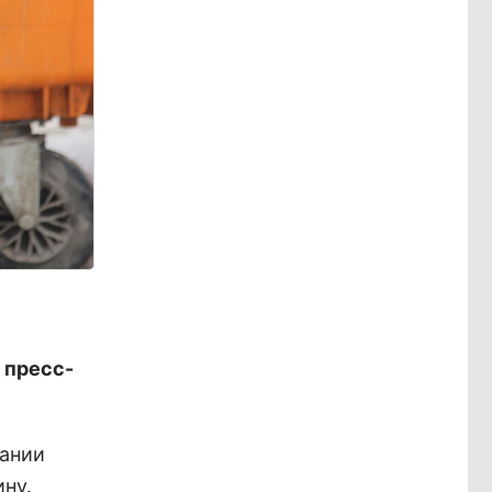
 пресс-
вании
ину.