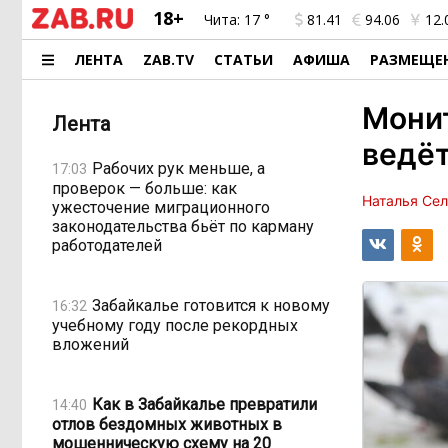
18+
Чита:
17 °
81.41
94.06
12.
ЛЕНТА
ZAB.TV
СТАТЬИ
АФИША
РАЗМЕЩЕ
Мони
Лента
ведёт
Рабочих рук меньше, а
17:03
проверок — больше: как
Наталья Се
ужесточение миграционного
законодательства бьёт по карману
работодателей
Забайкалье готовится к новому
16:32
учебному году после рекордных
вложений
Как в Забайкалье превратили
14:40
отлов бездомных животных в
мошенническую схему на 20