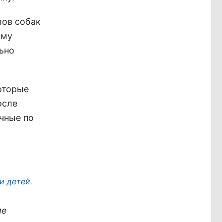
лов собак
ому
льно
оторые
осле
чные по
и детей.
ие