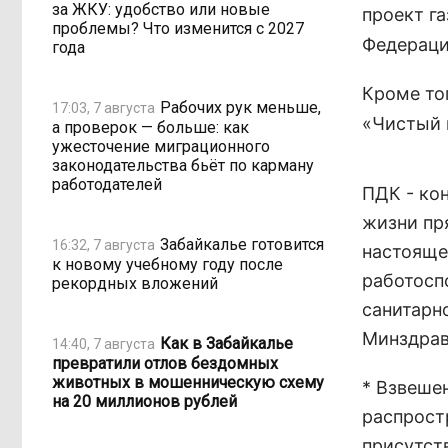
за ЖКУ: удобство или новые
проект г
проблемы? Что изменится с 2027
Федераци
года
Кроме то
Рабочих рук меньше,
17:03, 7 августа
«Чистый 
а проверок — больше: как
ужесточение миграционного
законодательства бьёт по карману
работодателей
ПДК - ко
жизни пр
Забайкалье готовится
16:32, 7 августа
настояще
к новому учебному году после
работосп
рекордных вложений
санитарн
Минздрав
Как в Забайкалье
14:40, 7 августа
превратили отлов бездомных
животных в мошенническую схему
* Взвеше
на 20 миллионов рублей
распрост
присутст