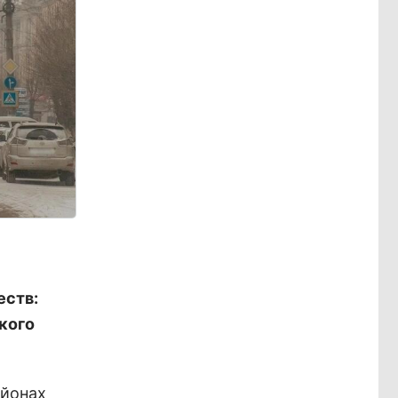
еств:
кого
айонах