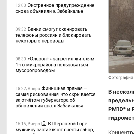
Экстренное предупреждение
12:00
снова объявили в Забайкалье
Банки смогут сканировать
09:32
телефоны россиян и блокировать
некоторые переводы
«Олерон+» запретил жителям
08:30
1-го микрорайона пользоваться
мусоропроводом
Фотография 
Финишная прямая —
18:22, Вчера
В нескол
самая рискованная: что скрывается
за отчётом губернатора об
предельн
обновлении школ Забайкалья
РМ10* и 
гидромет
В Шерловой Горе
15:15, Вчера
мужчину заставляют снести забор,
Концентр