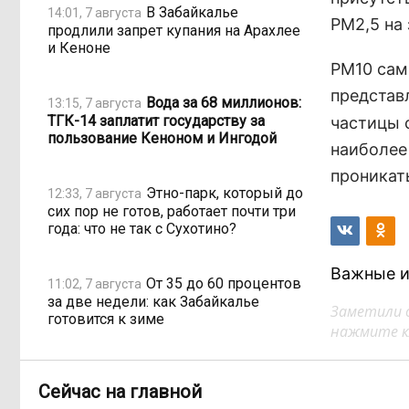
В Забайкалье
14:01, 7 августа
РМ2,5 на
продлили запрет купания на Арахлее
и Кеноне
РМ10 сам
представ
Вода за 68 миллионов:
13:15, 7 августа
ТГК-14 заплатит государству за
частицы 
пользование Кеноном и Ингодой
наиболее
проникать
Этно-парк, который до
12:33, 7 августа
сих пор не готов, работает почти три
года: что не так с Сухотино?
Важные и
От 35 до 60 процентов
11:02, 7 августа
за две недели: как Забайкалье
Заметили 
готовится к зиме
нажмите кл
Сахар, курица и хлеб
09:31, 7 августа
Сейчас на главной
продолжают дорожать, а статистика