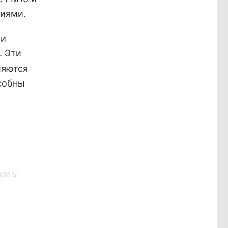
ниями.
ми
. Эти
ляются
собны
ст и