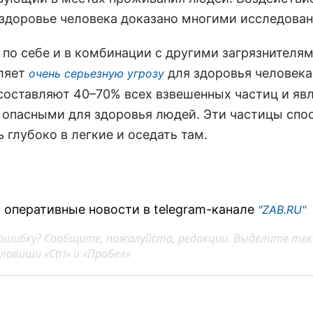
 здоровье человека доказано многими исследова
 по себе и в комбинации с другими загрязнителя
ляет
для здоровья человека
очень серьезную угрозу
составляют 40–70% всех взвешенных частиц и яв
 опасными для здоровья людей. Эти частицы спо
 глубоко в легкие и оседать там.
 оперативные новости в telegram-канале
"ZAB.RU"
ошибку? Сообщите, пожалуйста, редакции. Выделите тек
авиши «Ctrl» и «Пробел»