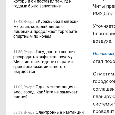
который он поставил там, где
Читы пре
годами было запустение
РМ2,5 пре
«Кураж» без вывески:
13:43, Вчера
Уточняет
магазин, который лишился
лицензии, продолжает торговать
благопри
спиртным по ночам
воздухе.
Государство спешит
11:58, Вчера
Напомним
распродать конфискат: почему
стал пох
Минфин хочет вдвое сократить
сроки реализации изъятого
имущества
Отметим,
городск
Одна метеостанция на
11:02, Вчера
соглашен
весь город: как Чита не замечает
планирую
ливней
системы 
проводит
Электронные квитанции
08:59, Вчера