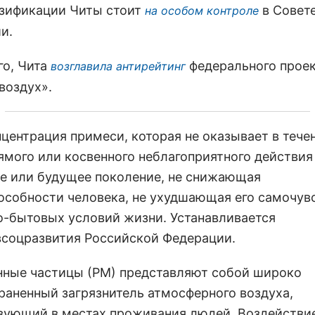
азификации Читы стоит
в Совет
на особом контроле
и.
го, Чита
федерального прое
возглавила антирейтинг
воздух».
нцентрация примеси, которая не оказывает в тече
ямого или косвенного неблагоприятного действия
е или будущее поколение, не снижающая
особности человека, не ухудшающая его самочув
о-бытовых условий жизни. Устанавливается
соцразвития Российской Федерации.
нные частицы (РМ) представляют собой широко
раненный загрязнитель атмосферного воздуха,
вующий в местах проживания людей. Воздействи