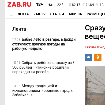
18+
Чита:
22 °
82.17
94.84
12.
ЛЕНТА
ZAB.TV
СТАТЬИ
АФИША
РАЗМЕЩЕ
Сразу
Лента
вещес
Бабье лето в разгаре, а дожди
17:03
отступают: прогноз погоды на
Никита Конд
рабочую неделю
Собрать ребёнка в школу за 3
15:01
500 рублей: читинские родители
переходят на ресейл
Между традицией и
13:05
исчезновением: коренные народы
Забайкалья