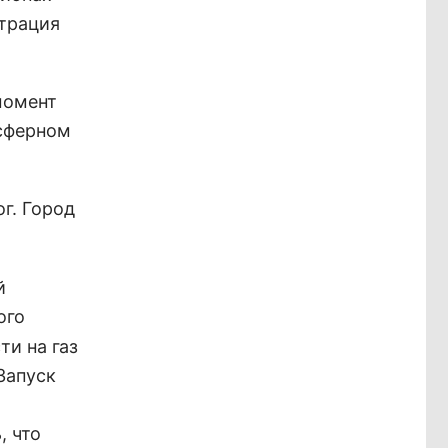
етрация
момент
осферном
ог. Город
й
ого
ти на газ
Запуск
, что