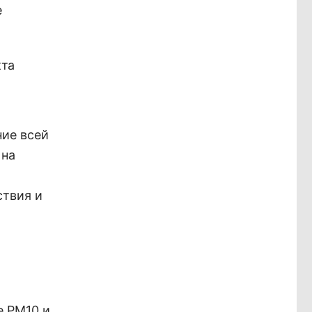
е
кта
ние всей
 на
ствия и
е РМ10 и