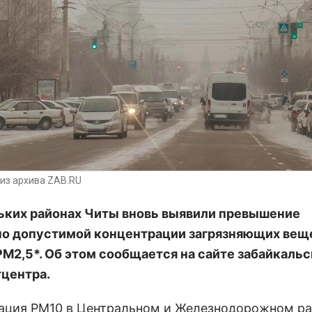
из архива ZAB.RU
ьких районах Читы вновь выявили превышение
о допустимой концентрации загрязняющих вещ
РМ2,5*. Об этом сообщается на сайте забайкальс
центра.
ация РМ10 в Центральном и Железнодорожном р