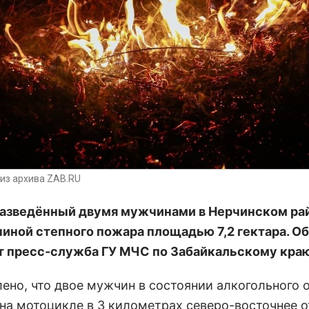
из архива ZAB.RU
разведённый двумя мужчинами в Нерчинском ра
чиной степного пожара площадью 7,2 гектара. Об
 пресс-служба ГУ МЧС по Забайкальскому краю
лено, что двое мужчин в состоянии алкогольного 
 на мотоцикле в 3 километрах северо-восточнее о