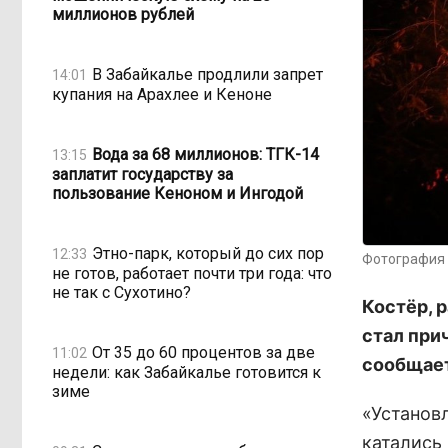
миллионов рублей
В Забайкалье продлили запрет
14:01
купания на Арахлее и Кеноне
Вода за 68 миллионов: ТГК-14
13:15
заплатит государству за
пользование Кеноном и Ингодой
Этно-парк, который до сих пор
12:33
Фотография 
не готов, работает почти три года: что
не так с Сухотино?
Костёр, 
стал при
От 35 до 60 процентов за две
11:02
сообщает
недели: как Забайкалье готовится к
зиме
«Установ
катались