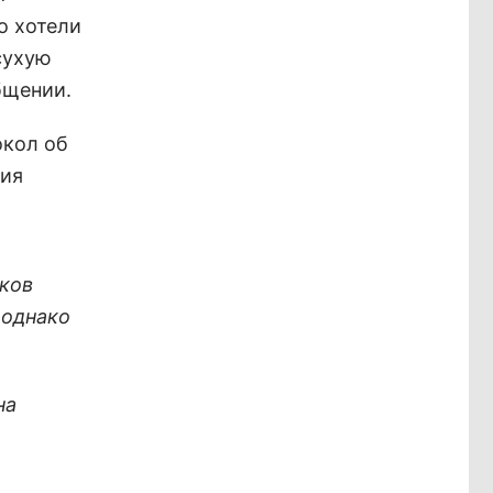
о хотели
сухую
бщении.
окол об
ния
ков
, однако
на