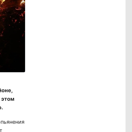
йоне,
 этом
.
опьянения
т