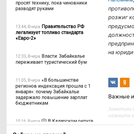
просят технику, пока чиновники
противоп
разводят руками
розжиг к
предусмо
Правительство РФ
13:44, Вчера
легализует топливо стандарта
должност
«Евро-2»
предприн
на юриди
Власти: Забайкалье
12:33, Вчера
переживает туристический бум
«В большинстве
11:05, Вчера
регионов индексация прошла с 1
января»: почему Забайкалье
Важные и
задержало повышение зарплат
бюджетникам
Заметили 
нажмите кл
В Каларском округе
10:16, Вчера
подрядчик и чиновник попали под
уголовные дела