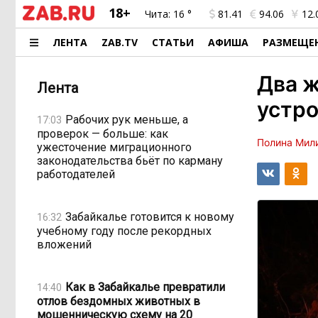
18+
Чита:
16 °
81.41
94.06
12.
ЛЕНТА
ZAB.TV
СТАТЬИ
АФИША
РАЗМЕЩЕ
Два ж
Лента
устро
Рабочих рук меньше, а
17:03
проверок — больше: как
Полина Мил
ужесточение миграционного
законодательства бьёт по карману
работодателей
Забайкалье готовится к новому
16:32
учебному году после рекордных
вложений
Как в Забайкалье превратили
14:40
отлов бездомных животных в
мошенническую схему на 20