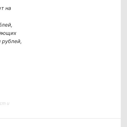
т на
блей,
ляющих
 рублей,
ст и