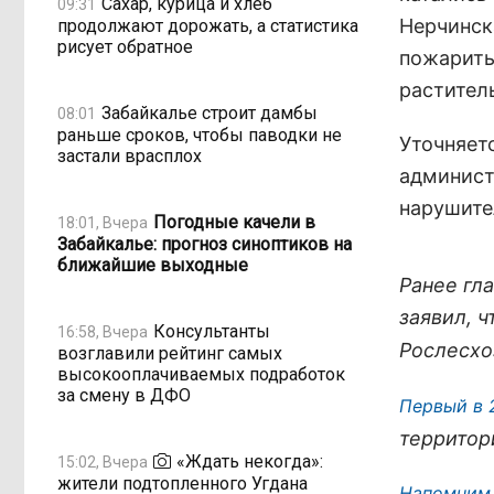
Сахар, курица и хлеб
09:31
Нерчинск
продолжают дорожать, а статистика
рисует обратное
пожарить
растител
Забайкалье строит дамбы
08:01
раньше сроков, чтобы паводки не
Уточняет
застали врасплох
админист
нарушите
Погодные качели в
18:01, Вчера
Забайкалье: прогноз синоптиков на
ближайшие выходные
Ранее гл
заявил, ч
Консультанты
16:58, Вчера
Рослесх
возглавили рейтинг самых
высокооплачиваемых подработок
за смену в ДФО
Первый в 
территор
«Ждать некогда»:
15:02, Вчера
жители подтопленного Угдана
Напомним