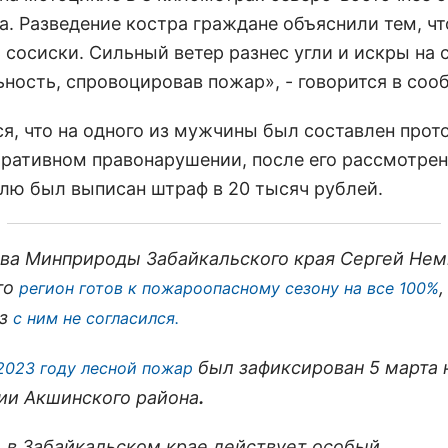
а. Разведение костра граждане объяснили тем, чт
 сосиски. Сильный ветер разнес угли и искры на 
ьность, спровоцировав пожар», - говорится в соо
ся, что на одного из мужчины был составлен прот
ративном правонарушении, после его рассмотре
лю был выписан штраф в 20 тысяч рублей.
ава Минприроды Забайкальского края Сергей Нем
то
регион готов к пожароопасному сезону на все 100%
оз
с ним не согласился.
был зафиксирован 5 марта 
2023 году лесной пожар
ии Акшинского района
.
, в Забайкальском крае действует особый