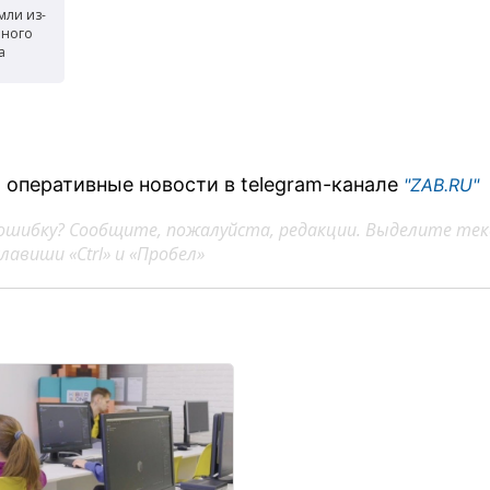
мли из-
нного
а
 оперативные новости в telegram-канале
"ZAB.RU"
ошибку? Сообщите, пожалуйста, редакции. Выделите тек
авиши «Ctrl» и «Пробел»