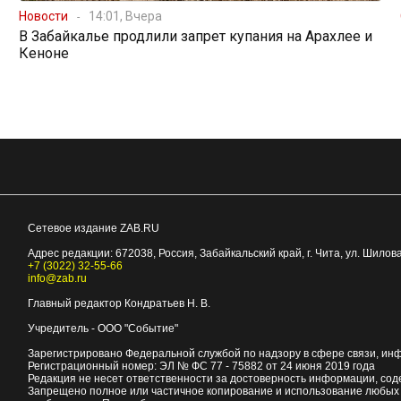
Новости
14:01, Вчера
В Забайкалье продлили запрет купания на Арахлее и
Кеноне
Сетевое издание ZAB.RU
Адрес редакции:
672038
, Россия, Забайкальский край, г.
Чита
,
ул. Шилова
+7 (3022) 32-55-66
info@zab.ru
Главный редактор Кондратьев Н. В.
Учредитель - ООО "Событие"
Зарегистрировано Федеральной службой по надзору в сфере связи, ин
Регистрационный номер: ЭЛ № ФС 77 - 75882 от 24 июня 2019 года
Редакция не несет ответственности за достоверность информации, со
Запрещено полное или частичное копирование и использование любых м