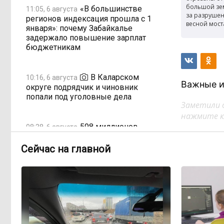
большой зе
«В большинстве
11:05, 6 августа
за разруше
регионов индексация прошла с 1
весной мост
января»: почему Забайкалье
задержало повышение зарплат
бюджетникам
В Каларском
10:16, 6 августа
Важные и
округе подрядчик и чиновник
попали под уголовные дела
Заметили 
нажмите кл
598 миллионов
08:38, 6 августа
улетели в Омск: как Забайкалье
провалило «Чистый воздух»
Сейчас на главной
Депутат Госдумы
08:15, 6 августа
объяснил «неполноценность»
женщин библейским сюжетом