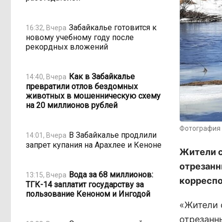
Забайкалье готовится к
16:32, Вчера
новому учебному году после
рекордных вложений
Как в Забайкалье
14:40, Вчера
превратили отлов бездомных
животных в мошенническую схему
на 20 миллионов рублей
Фотография 
В Забайкалье продлили
14:01, Вчера
запрет купания на Арахлее и Кеноне
Жители с
отрезанн
Вода за 68 миллионов:
13:15, Вчера
корреспо
ТГК-14 заплатит государству за
пользование Кеноном и Ингодой
«Жители 
отрезанн