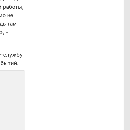
й работы,
мо не
едь там
, -
сс-службу
обытий.