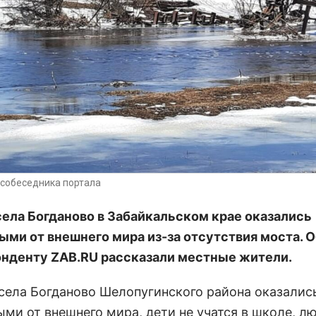
собеседника портала
ела Богданово в Забайкальском крае оказались
ыми от внешнего мира из-за отсутствия моста. О
нденту ZAB.RU рассказали местные жители.
села Богданово Шелопугинского района оказалис
ыми от внешнего мира, дети не учатся в школе, л