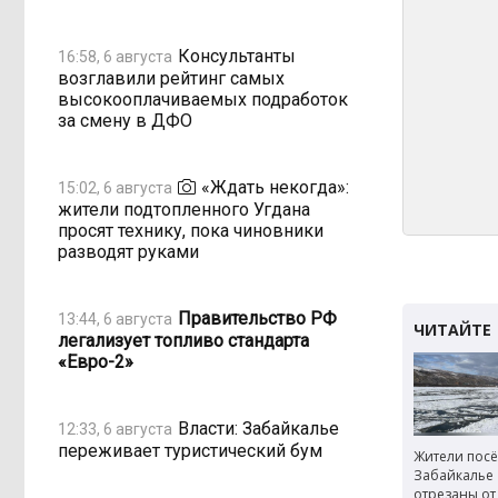
Консультанты
16:58, 6 августа
возглавили рейтинг самых
высокооплачиваемых подработок
за смену в ДФО
«Ждать некогда»:
15:02, 6 августа
жители подтопленного Угдана
просят технику, пока чиновники
разводят руками
Правительство РФ
13:44, 6 августа
легализует топливо стандарта
«Евро-2»
Власти: Забайкалье
12:33, 6 августа
переживает туристический бум
Жители посё
Забайкалье
отрезаны от