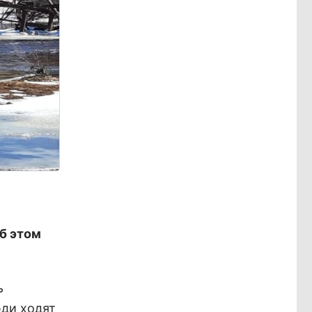
б этом
ь
юди ходят