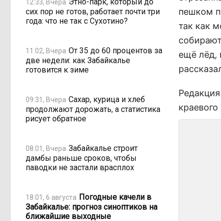
Этно-парк, который до
12:33, Вчера
пешком п
сих пор не готов, работает почти три
года: что не так с Сухотино?
так как 
собираютс
От 35 до 60 процентов за
11:02, Вчера
ещё лёд, 
две недели: как Забайкалье
рассказал
готовится к зиме
Редакция
Сахар, курица и хлеб
09:31, Вчера
краевого
продолжают дорожать, а статистика
рисует обратное
Забайкалье строит
08:01, Вчера
дамбы раньше сроков, чтобы
паводки не застали врасплох
Погодные качели в
18:01, 6 августа
Забайкалье: прогноз синоптиков на
ближайшие выходные