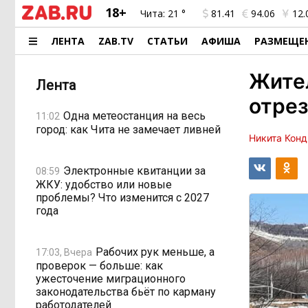
18+
Чита:
21 °
81.41
94.06
12.
ЛЕНТА
ZAB.TV
СТАТЬИ
АФИША
РАЗМЕЩЕ
Жител
Лента
отрез
Одна метеостанция на весь
11:02
город: как Чита не замечает ливней
Никита Конд
Электронные квитанции за
08:59
ЖКУ: удобство или новые
проблемы? Что изменится с 2027
года
Рабочих рук меньше, а
17:03, Вчера
проверок — больше: как
ужесточение миграционного
законодательства бьёт по карману
работодателей